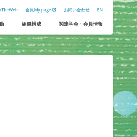
TheWeb
会員My page
お問い合わせ
EN
動
組織構成
関連学会
・
会員情報