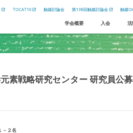
8
TOCAT10
触媒討論会
第138回触媒討論会
触媒On
学会概要
入会
活
学元素戦略研究
センター
研究員公募
１－２名