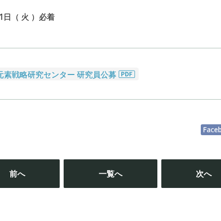
31日（ 火 ）必着
元素戦略研究センター 研究員公募
Face
投
稿
前へ
一覧へ
次へ
ナ
ビ
ゲ
ー
シ
ョ