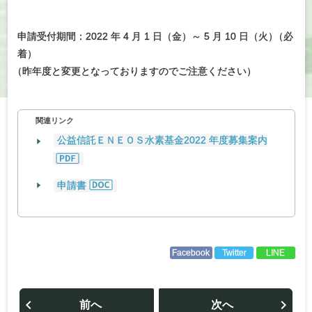
申請受付期間：2022 年 4 月 1 日（金）～ 5 月 10 日（火
）
（必
着）
（
昨年度と変更となっておりますのでご注意ください）
関連リンク
公益信託ＥＮＥＯＳ水素基金2022 年度募集案内
申請書
Facebook
Twitter
LINE
投
稿
前へ
次へ
ナ