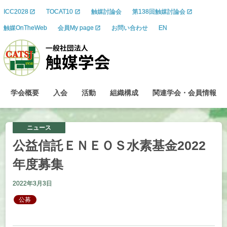
ICC2028
TOCAT10
触媒討論会
第138回触媒討論会
触媒OnTheWeb
会員My page
お問い合わせ
EN
学会概要
入会
活動
組織構成
関連学会
・
会員情報
ニュース
公益信託
ＥＮＥＯＳ
水素基金
2022
年度募集
2022年3月3日
公募