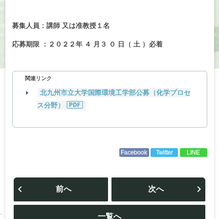
募集人員：講師 又は准教授１名
応募期限 ：２０２２年 ４ 月３ ０ 日（ 土 ）必着
関連リンク
北九州市立大学国際環境工学部公募（化学プロセ
ス分野）
Facebook
Twitter
LINE
投
稿
前へ
次へ
ナ
ビ
ゲ
ー
一覧へ