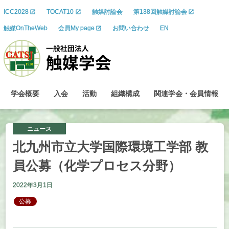
ICC2028
TOCAT10
触媒討論会
第138回触媒討論会
触媒OnTheWeb
会員My page
お問い合わせ
EN
学会概要
入会
活動
組織構成
関連学会
・
会員情報
ニュース
北九州市立大学国際環境工学部
教
員公募
（化学
プロセス
分野）
2022年3月1日
公募