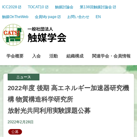
ICC2028
TOCAT10
触媒討論会
第138回触媒討論会
触媒OnTheWeb
会員My page
お問い合わせ
EN
学会概要
入会
活動
組織構成
関連学会
・
会員情報
ニュース
2022
年度
後期
高
エネルギー
加速器研究機
構
物質構造科学研究所
放射光共同利用実験課題公募
2022年2月28日
公募