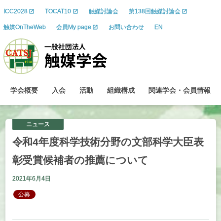
ICC2028
TOCAT10
触媒討論会
第138回触媒討論会
触媒OnTheWeb
会員My page
お問い合わせ
EN
学会概要
入会
活動
組織構成
関連学会
・
会員情報
ニュース
令和
4
年度科学技術分野の
文部科学大臣表
彰受賞候補者の
推薦について
2021年6月4日
公募