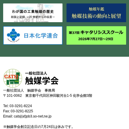
⼀般社団法⼈ 触媒学会 事務局
〒101-0062 東京都千代⽥区神⽥駿河台1-5 化学会館3階
Tel: 03-3291-8224
Fax: 03-3291-8225
Email: catsj(at)pb3.so-net.ne.jp
※触媒学会創⽴記念⽇の7⽉24⽇は休みです。