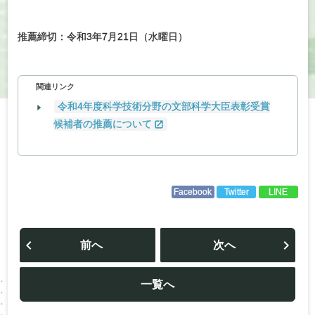
推薦締切：令和3年7月21日（水曜日）
関連リンク
令和4年度科学技術分野の文部科学大臣表彰受賞
候補者の推薦について
Facebook
Twitter
LINE
投
稿
前へ
次へ
ナ
ビ
ゲ
ー
一覧へ
シ
ョ
ン