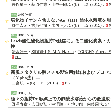
兼賀量一
・
荻原仁志
・
山中一郎
,
57(B)
，12 (2015)．
P
1A06(一般)
予稿
塩化物イオンを含まないAu（III）錯体水溶液を
櫻井宏昭
・
古賀健司
・
木内正人
,
57(B)
，15 (2015)．
P
1B01(R&D)
予稿
Lewis酸性酸化物担持Pt触媒による二酸化炭素
換
清水研一
・
SIDDIKI, S. M. A. Hakim
・
TOUCHY, Abeda S
PDF
1B02(R&D)
予稿
新規メタクリル酸メチル製造用触媒およびプロセ
（Alpha法）―
二宮航
,
57(B)
，19 (2015)．
PDF
1B03(一般)
予稿
種々の担持Ru触媒上での酢酸水溶液からの低温改
野澤寿章
・
吉田曉弘
・
中澤順
・
引地史郎
・
内藤周弌
,
57(