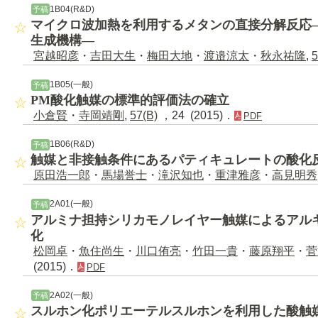
1B04(R&D)
予稿
マイクロ波加熱を利用するメタンの直接分解反応
生成機構―
宮越昭彦
・
吉田大生
・
梅田大地
・
渡邉涼太
・
秋永祐隆
,
5
1B05(一般)
予稿
PM酸化触媒の標準的評価法の確立
小倉賢
・
寺岡靖剛
,
57(B)
，24 (2015)．
PDF
1B06(R&D)
予稿
触媒と非接触条件にあるパティキュレートの酸化
原田浩一郎
・
馬場誉士
・
滝沢知也
・
重津雅彦
・
高見明秀
2A01(一般)
予稿
アルミナ担持シリカモノレイヤー触媒によるアル
化
松岡卓
・
魚住尚生
・
川口侑亮
・
竹田一貴
・
藤原翔平
・
菅
(2015)．
PDF
2A02(一般)
予稿
スルホン化ポリエーテルスルホンを利用した酸触