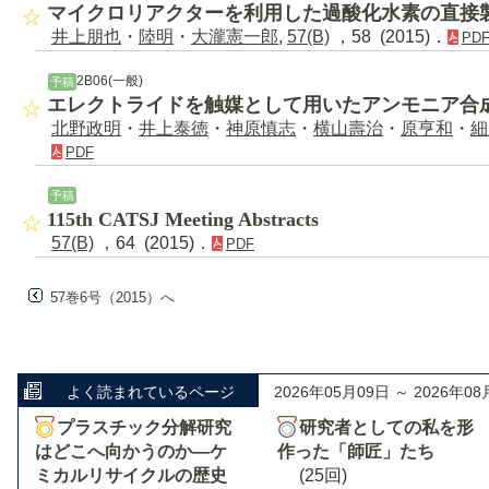
マイクロリアクターを利用した過酸化水素の直接
井上朋也
・
陸明
・
大瀧憲一郎
,
57(B)
，58 (2015)．
PD
2B06(一般)
予稿
エレクトライドを触媒として用いたアンモニア合
北野政明
・
井上泰徳
・
神原慎志
・
横山壽治
・
原亨和
・
細
PDF
予稿
115th CATSJ Meeting Abstracts
57(B)
，64 (2015)．
PDF
57巻6号（2015）へ
よく読まれているページ
2026年05月09日 ～ 2026年08
プラスチック分解研究
研究者としての私を形
はどこへ向かうのか―ケ
作った「師匠」たち
ミカルリサイクルの歴史
(25回)