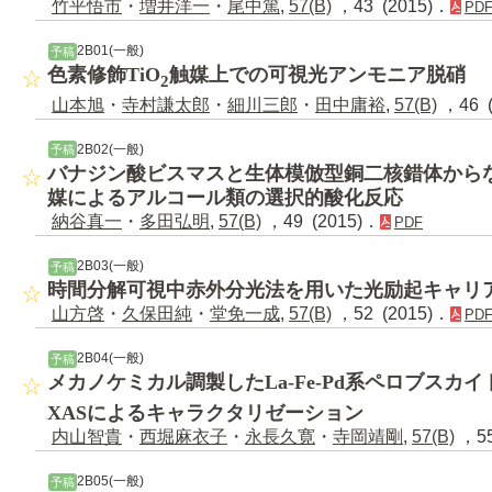
竹平悟市
・
増井洋一
・
尾中篤
,
57(B)
，43 (2015)．
PD
2B01(一般)
予稿
色素修飾TiO
触媒上での可視光アンモニア脱硝
2
山本旭
・
寺村謙太郎
・
細川三郎
・
田中庸裕
,
57(B)
，46 (
2B02(一般)
予稿
バナジン酸ビスマスと生体模倣型銅二核錯体から
媒によるアルコール類の選択的酸化反応
納谷真一
・
多田弘明
,
57(B)
，49 (2015)．
PDF
2B03(一般)
予稿
時間分解可視中赤外分光法を用いた光励起キャリ
山方啓
・
久保田純
・
堂免一成
,
57(B)
，52 (2015)．
PD
2B04(一般)
予稿
メカノケミカル調製したLa-Fe-Pd系ペロブスカイト型
XASによるキャラクタリゼーション
内山智貴
・
西堀麻衣子
・
永長久寛
・
寺岡靖剛
,
57(B)
，55
2B05(一般)
予稿