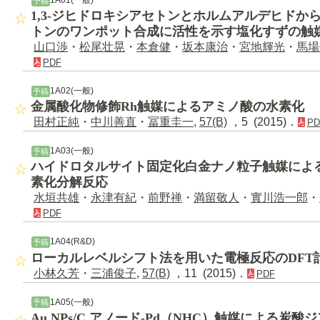
予稿
1,3-ジヒドロキシアセトンとホルムアルデヒドからα
トンのワンポット合成に活性を示す塩化すずの触
山口渉
・
松尾壮晃
・
本倉健
・
坂本康治
・
宮地輝光
・
馬場
PDF
1A02(一般)
予稿
金属酸化物修飾Rh触媒によるアミノ酸の水素化
田村正純
・
中川善直
・
冨重圭一
,
57(B)
，5 (2015)．
PD
1A03(一般)
予稿
ハイドロタルサイト固定化白金ナノ粒子触媒によ
素化分解反応
水垣共雄
・
永津有紀
・
前野禅
・
満留敬人
・
實川浩一郎
・
PDF
1A04(R&D)
予稿
ローカルレベルシフト法を用いた電極反応のDFT
小林久芳
・
三浦俊子
,
57(B)
，11 (2015)．
PDF
1A05(一般)
予稿
Au NPs/C アノード-Pd（NHC）触媒による炭