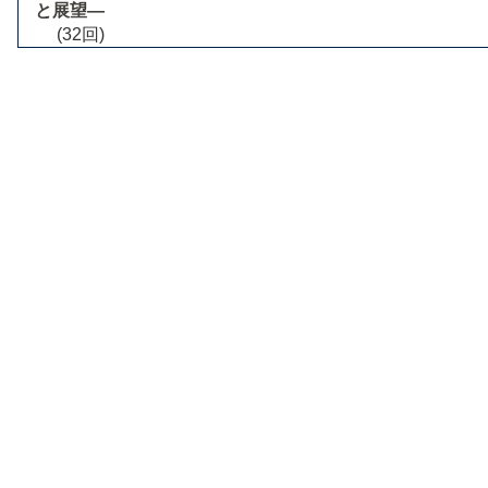
と展望―
(32回)