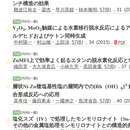
ンチ構造の効果
難波江裕太
・
梁杰
・
早川晃鏡
・
柿本雅明
,
57(B)
，31 (2
2A03(一般)
予稿
V
O
, MoO
触媒による水素移行脱水反応によるア
2
3
2
ルデヒドおよびケトン同時生成
中村陽一
・
村山徹
・
上田渉
,
57(B)
，34 (2015)．
PDF
2A04(一般)
予稿
ZnMFI上で効率よく起るエタンの脱水素化反応と
織田晃
・
大久保貴広
・
小林久芳
・
黒田泰重
,
57(B)
，37 (
2A05(一般)
予稿
3-
層状Ni-Zn複塩基性塩の層間内での[Rh（OH）
]
6
合形成反応への応用
原孝佳
・
藤田希未
・
一國伸之
・
島津省吾
,
57(B)
，40 (2
2A06(一般)
予稿
塩化スズ（IV）で処理したモンモリロナイト（Sn-
その他の金属塩処理モンモリロナイトとの構造的