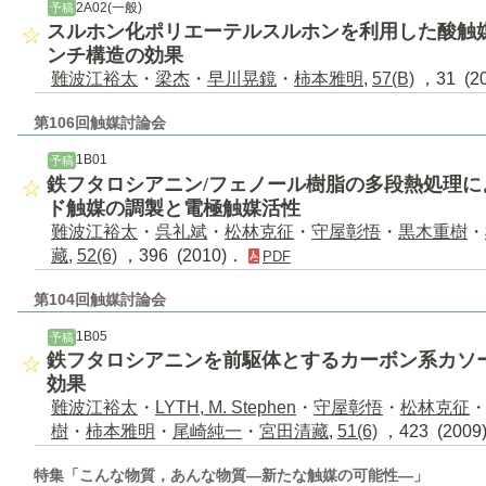
2A02(一般)
予稿
スルホン化ポリエーテルスルホンを利用した酸触
ンチ構造の効果
難波江裕太
・
梁杰
・
早川晃鏡
・
柿本雅明
,
57(B)
，31 (2
第106回触媒討論会
1B01
予稿
鉄フタロシアニン/フェノール樹脂の多段熱処理
ド触媒の調製と電極触媒活性
難波江裕太
・
呉礼斌
・
松林克征
・
守屋彰悟
・
黒木重樹
・
藏
,
52(6)
，396 (2010)．
PDF
第104回触媒討論会
1B05
予稿
鉄フタロシアニンを前駆体とするカーボン系カソ
効果
難波江裕太
・
LYTH, M. Stephen
・
守屋彰悟
・
松林克征
樹
・
柿本雅明
・
尾崎純一
・
宮田清藏
,
51(6)
，423 (200
特集「こんな物質，あんな物質―新たな触媒の可能性―」