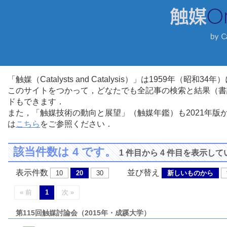
「触媒（Catalysts and Catalysis）」は1959年（昭
このサイトをつかって，どなたでも全記事の検索と結果（書
ドもできます．
また，「触媒技術の動向と展望」（触媒年鑑）も2021年
は
こちら
をご参照ください．
該当件数は 4 です。
1 件目から 4 件目を表示し
表示件数
並び替え
10
20
30
新しいものから
« 前
1
次 »
第115回触媒討論会（2015年・成蹊大学）