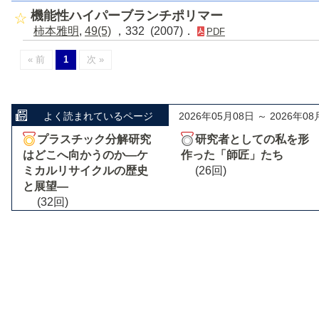
機能性ハイパーブランチポリマー
柿本雅明
,
49(5)
，332 (2007)．
PDF
« 前
1
次 »
よく読まれているページ
2026年05月08日 ～ 2026年08
プラスチック分解研究
研究者としての私を形
はどこへ向かうのか―ケ
作った「師匠」たち
ミカルリサイクルの歴史
(26回)
と展望―
(32回)