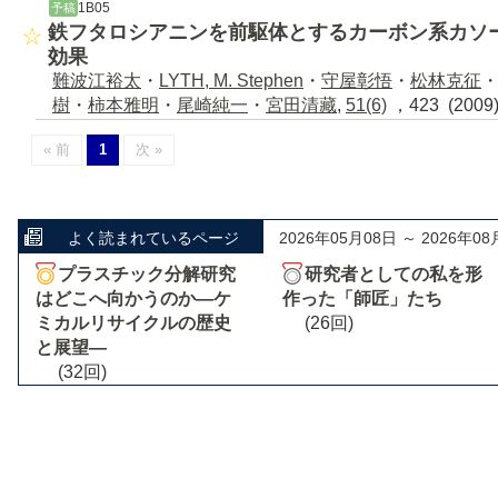
1B05
予稿
鉄フタロシアニンを前駆体とするカーボン系カソ
効果
難波江裕太
・
LYTH, M. Stephen
・
守屋彰悟
・
松林克征
樹
・
柿本雅明
・
尾崎純一
・
宮田清藏
,
51(6)
，423 (200
« 前
1
次 »
よく読まれているページ
2026年05月08日 ～ 2026年08
プラスチック分解研究
研究者としての私を形
はどこへ向かうのか―ケ
作った「師匠」たち
ミカルリサイクルの歴史
(26回)
と展望―
(32回)