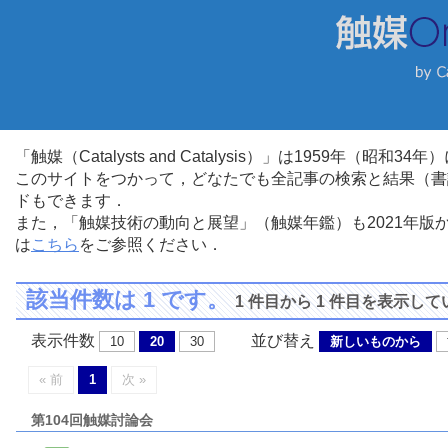
「触媒（Catalysts and Catalysis）」は1959年（昭
このサイトをつかって，どなたでも全記事の検索と結果（書
ドもできます．
また，「触媒技術の動向と展望」（触媒年鑑）も2021年
は
こちら
をご参照ください．
該当件数は 1 です。
1 件目から 1 件目を表示し
表示件数
並び替え
10
20
30
新しいものから
« 前
1
次 »
第104回触媒討論会