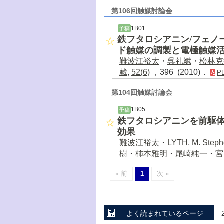
第106回触媒討論会
1B01
予稿
鉄フタロシアニン/フェノ
ド触媒の調製と電極触媒
難波江裕太
・
呉礼斌
・
松林克
藏
,
52(6)
，396 (2010)．
P
第104回触媒討論会
1B05
予稿
鉄フタロシアニンを前駆
効果
難波江裕太
・
LYTH, M. Step
樹
・
柿本雅明
・
尾崎純一
・
宮
« 前
1
次 »
よく読まれているページ