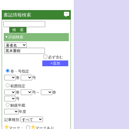
書誌情報検索
▼詳細検索
必ず含む
巻・号指定
巻
号
範囲指定
巻
号～
巻
号
触媒年鑑
年度
記事種別
マーク：
マークあり