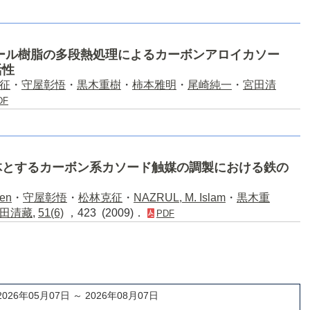
ール樹脂の多段熱処理によるカーボンアロイカソー
活性
征
・
守屋彰悟
・
黒木重樹
・
柿本雅明
・
尾崎純一
・
宮田清
DF
体とするカーボン系カソード触媒の調製における鉄の
hen
・
守屋彰悟
・
松林克征
・
NAZRUL, M. Islam
・
黒木重
田清藏
,
51(6)
，423 (2009)．
PDF
2026年05月07日 ～ 2026年08月07日