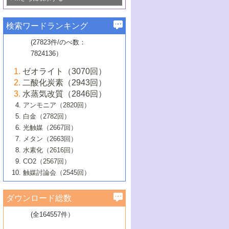
若き触媒の研究者たち～（1）
3号 水処理のための触媒化学
5号 情報学的手法を用いた触媒開発
6号 ヘテロ接合界面
関わる触媒開発動向
B号 第133回触媒討論会（2023年）
6号 窒素とリンの循環のための触媒・機
3号 ナノ粒子・クラスター触媒の最前線
2号 機能性材料の局所構造解析のための
5号 若手による情報発信企画～とびたて
▼58巻（2016年）
4号 光触媒を用いた水分解の最新の研究
6号 カーボンニュートラルに向けた電解
B号 第135回触媒討論会（2025年）
3号 精密高分子合成に関する最近の研究
能性材料
最先端技術
検索ワードランキング
4号 60周年記念企画
若き触媒の研究者たち～（2）
動向
技術
1号 ユニークな構造の高分子を生み出す触
▼57巻（2015年）
動向
B号 第131回触媒討論会（2023年）
3号 無機分離膜材料の開発と触媒反応プ
5号 進化するゼオライト合成技術
6号 石油のノーブル・ユースを志向した
媒技術
(27823件/のべ数：
5号 次世代の触媒プロセスを支えるマイ
B号 第127回触媒討論会（2021年・オン
1号 水素キャリアにかかわる触媒技術の新
4号 バイオマス化成品製造のための触媒
▼56巻（2014年）
ロセスへの適用
触媒技術
7824136）
クロ波
6号 非貴金属系触媒における電気化学的
ライン開催(Zoom)のみ）
2号 リグニンからの化成品製造に向けた触
展開
技術
1号 特殊環境場を利用した材料合成
▼55巻（2013年）
4号 触媒研究における計算科学の利用
酸素還元反応
B号 第129回触媒討論会（2022年・京都
媒技術
6号 メタン転換技術の最新動向
ゼオライト（3070回）
2号 石油精製用触媒の最近の進展
5号 固体触媒による含窒素有機化合物変
2号 光触媒反応機構に関する最新の研究動
1号 高耐久性燃料電池システム用触媒にお
大学：オンライン・対面開催）
▼54巻（2012年）
5号 水素のふるまいを解き明かす最先端
B号 第121回触媒討論会（2018年・東京
3号 触媒研究の最先端～とびたて若き研究
二酸化炭素（2943回）
B号 第125回触媒討論会（2020年・工学
換の最前線
3号 固体酸化物形燃料電池（SOFC）におけ
向
ける新展開
研究
大学）
1号 規則性多孔体の利用技術における最近
▼53巻（2011年）
者たち～（1）
水蒸気改質（2846回）
院大学）
るアノード触媒上での燃料直接改質技術
6号 貴金属使用量低減に向けた自動車排
3号 固体高分子形燃料電池カソード触媒の
2号 リビングラジカル重合の最近の動向
6号 低級アルカンの有効利用のための触
の進歩
アンモニア（2820回）
4号 触媒研究の最先端～とびたて若き研究
1号 金属学から見る合金触媒の新展開
▼52巻（2010年）
ガス浄化触媒の開発
4号 コアシェル構造の制御による触媒機能
開発動向
媒技術
白金（2782回）
3号 天然ガスの化学工業的展開に関する触
2号 第109回触媒討論会
者たち～（2）
2号 第107回触媒討論会
の向上
1号 触媒の劣化対策と長寿命触媒開発
B号 第123回触媒討論会（2019年・大阪
▼51巻（2009年）
4号 人工光合成に向けた近年のアプローチ
光触媒（2667回）
媒技術
B号 第119回触媒討論会（2017年・首都
3号 貴金属低減技術の最新動向
5号 触媒研究の最先端～とびたて若き研究
市立大学）
3号 触媒のその場観察法の進歩（１）
5号 工業触媒およびその周辺技術の最近の
2号 第105回触媒討論会
1号 炭素材料－熱い注目を集める材料－
▼50巻（2008年）
メタン（2663回）
大学東京）
5号 未利用熱エネルギーの有効活用に貢献
4号 貴金属触媒の精密構造制御とその活用
者たち～（3）
4号 貴金属代替技術の最新動向
進歩
水素化（2616回）
4号 触媒のその場観察法の進歩（２）
3号 ナノ構造が拓く新機能
する触媒技術
2号 第103回触媒討論会
1号 触媒化学と学会のこの10年，半世紀，
▼49巻（2007年）
5号 バイオマス化成品製造のための固体触
6号 イオニクス材料と燃料電池・電解合成
5号 光触媒による物質変換反応の新展開
CO2（2567回）
6号 ナノシート
5号 不活性結合の触媒的活性化による有機
そして未来
4号 活性サイトおよびその環境の精密な設
6号 ポリオキソメタレート
3号 環境浄化用光触媒の現状と課題
媒の開発
1号 含フッ素化合物の合成と触媒
▼48巻（2006年）
の最新の研究動向
触媒討論会（2545回）
6号 グラフェン
合成
B号 第115回触媒討論会（2015年・成蹊大
計による触媒の高機能化
2号 第101回触媒討論会
B号 第113回触媒討論会（2014年・ロワジ
4号 水素社会の実現に向けた水素製造・貯
6号 ナノ空間─吸着状態解析から新機能開拓
2号 第99回触媒討論会
B号 第117回触媒討論会（2016年・大阪府
1号 固体酸触媒の最近の進歩
▼47巻（2005年）
学）
7号 水素を利用する化成品合成の新潮流
6号 新しい固体酸触媒技術
5号 触媒を有効に使うための技術
ールホテル豊橋）
蔵技術の進歩
まで─
3号 メソポーラス物質の新展開
立大学）
3号 実用的ファインケミカル合成プロセス
ダウンロード総数
2号 第97回触媒討論会
1号 最近の触媒担体とその効果
▼46巻（2004年）
7号 ゼオライト合成における最近の進歩
6号 第106回触媒討論会
5号 CO
が関わる触媒・材料
B号 第111回触媒討論会（2013年・関西大
4号 錯体を利用したユニークな表面構造の
を実現する触媒
2
3号 リビング重合触媒の最近の展開
2号 第95回触媒討論会
(全164557件）
1号 部分酸化反応触媒の最前線
▼45巻（2003年）
学）
構築と機能
7号 有機分子触媒による精密有機合成
4号 バイオマス活用のための技術開発
6号 第104回触媒討論会
4号 今後の液体燃料を支える触媒技術
3号 化成品を合成するゼオライト触媒
2号 第93回触媒討論会