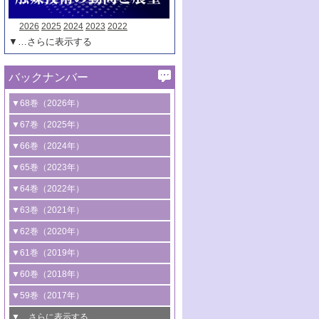
2026
2025
2024
2023
2022
▼…さらに表示する
バックナンバー
▼68巻（2026年）
1号 過酸化水素合成に関する研究動向
▼67巻（2025年）
2号 コンピューター技術により加速する
1号 CO
水素化によるグリーン燃料/グリ
▼66巻（2024年）
2
触媒開発
ーンケミカル製造
1号 低次元ナノ構造を有する触媒材料
▼65巻（2023年）
3号 有機分子変換やCO
資源化のための
2
2号 水素製造のための水分解技術に関す
2号 規制反応場を活用した固体触媒研究
1号 炭素が関わる触媒機能
▼64巻（2022年）
光触媒に関する最近の研究
る最近の研究
の新展開
2号 プラスチックケミカルリサイクルの
1号 合成ガス製造とCOを用いるケミカル
▼63巻（2021年）
B号 第137回触媒討論会（2026年）
3号 オレフィン系樹脂の精密合成に関す
3号 未踏分子変換を目指した酸化触媒プ
ための触媒技術
ズ合成の最新動向
1号 金触媒の新展開
▼62巻（2020年）
る最新技術
ロセスの最前線
3号 非酸化物系金属化合物を基盤とした
2号 化学品合成のための合金触媒開発
2号 ペロブスカイト
1号 触媒設計を拓く欠陥構造のキャラク
▼61巻（2019年）
4号 アルコール類の効率的変換を実現す
4号 シンクロトロン放射光および中性子
触媒材料の開発
3号 CO
の排出削減および有効活用のた
タリゼーション
2
3号 特殊反応場を利用した触媒的分子変
る非貴金属触媒の研究動向
線を利用した触媒解析技術の最先端
1号 物質移動制御に着目した触媒プロセ
▼60巻（2018年）
4号 格子酸素・格子酸素欠陥を利用した
めの触媒技術
換反応
2号 機能化学品製造に資するクリーンな
ス開発
5号 ゼオライトの合成と応用における研
5号 単原子触媒
触媒反応
1号 固体酸触媒の最新の研究動向
▼59巻（2017年）
触媒的酸化反応
4号 若手による情報発信企画～とびたて
4号 多孔質材料を用いた触媒の新展開
究動向
2号 CO
フリー水素サプライチェーンに
2
6号 参照触媒委員会からのお知らせ
5号 生体触媒によるエネルギー変換反応
2号 二酸化炭素からの有用化学品合成
1号 いたるところに，触媒
▼…さらに表示する