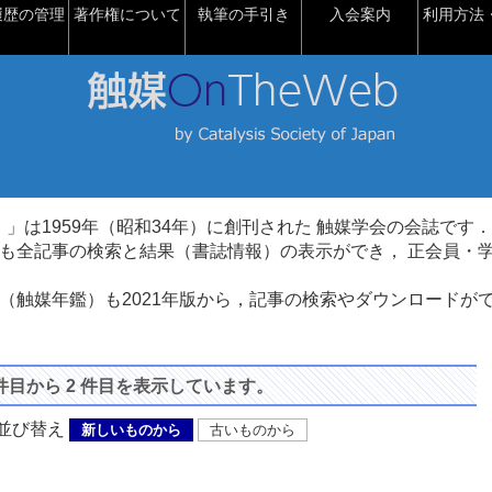
履歴の管理
著作権について
執筆の手引き
入会案内
利用方法・
talysis）」は1959年（昭和34年）に創刊された 触媒学会の会誌です．
も全記事の検索と結果（書誌情報）の表示ができ， 正会員・
（触媒年鑑）も2021年版から，記事の検索やダウンロードが
 件目から 2 件目を表示しています。
び替え
新しいものから
古いものから