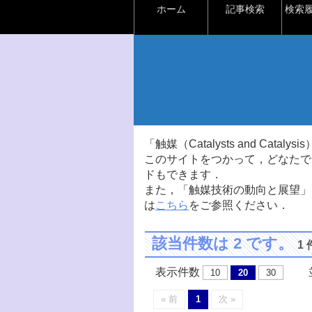
ホーム
記事検索
検索
「触媒（Catalysts and Ca
このサイトをつかって，どなたで
ドもできます．
また，「触媒技術の動向と展望」
は
こちら
をご参照ください．
該当件数は 2 です。
1
表示件数
並
10
20
30
« 前
1
次 »