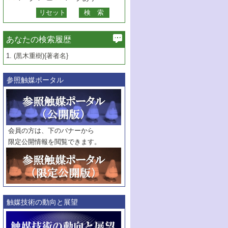
あなたの検索履歴
1.
(黒木重樹){著者名}
参照触媒ポータル
会員の方は、下のバナーから
限定公開情報を閲覧できます。
触媒技術の動向と展望