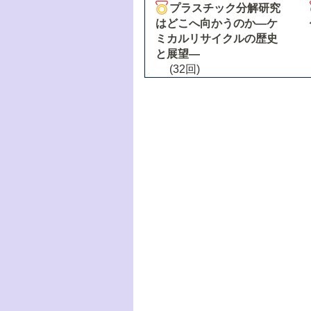
プラスチック分解研究
はどこへ向かうのか―ケ
ミカルリサイクルの歴史
と展望―
(32回)