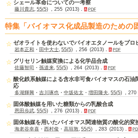
シェール革命についての一考察
藤川貴志
,
55(5)
，255 (2013)．
PDF
特集「バイオマス化成品製造のための
ゼオライトを使わないでバイオエタノールをプロ
岩本正和
・
田中大士
,
55(5)
，256 (2013)．
PDF
グリセリン触媒変換による化学品合成
佐藤智司
・
孫道来
,
55(5)
，264 (2013)．
PDF
酸化鉄系触媒による含水非可食バイオマスの石油
応
多湖輝興
・
吉川琢也
・
中坂佑太
・
増田隆夫
,
55(5)
，270 
固体酸触媒を用いた糖類からの乳酸合成
恩田歩武
,
55(5)
，276 (2013)．
PDF
固体触媒を用いたバイオマス関連物質の酸化的変
海老谷幸喜
・
西村俊
・
高垣敦
,
55(5)
，283 (2013)．
PD