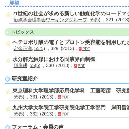
展望
21世紀の社会が求める新しい触媒化学のロードマ
触媒学会理事会ワーキンググループ
,
55(5)
，321 (2013
トピックス
ヘテロポリ酸の電子とプロトン受容能を利用した
定金正洋
,
55(5)
，329 (2013)．
PDF
水分解光触媒における固液界面制御
嶺岸耕
,
55(5)
，330 (2013)．
PDF
研究室紹介
東京理科大学理学部応用化学科 工藤昭彦 研究
55(5)
，331 (2013)．
PDF
九州大学大学院工学研究院化学工学部門 岸田昌
55(5)
，332 (2013)．
PDF
フォーラム・会員の声