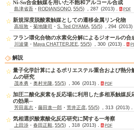
Ni-Sn合金触媒を用いた不飽和アルコール合成
島津省吾
・
RODIANSONO
,
55(5)
，287 (2013)．
PDF
新規深度脱酸素触媒としての遷移金属リン化物
高垣敦
・
菊地隆司
・
S. Ted OYAMA
,
55(5)
，294 (2013
フラン環化合物の水素化分解によるジオールの合
川波肇
・
Maya CHATTERJEE
,
55(5)
，300 (2013)．
P
解説
量子化学計算によるポリエステル重合および熱分
ムの研究
茂本勇
・
奥村光隆
,
55(5)
，306 (2013)．
PDF
加圧二酸化炭素を反応場に利用した多相系触媒反
の効果─
芳田嘉志
・
藤田進一郎
・
荒井正彦
,
55(5)
，313 (2013)
気相選択酸素酸化反応研究に関する一考察
上田渉
・
春田正毅
,
55(5)
，318 (2013)．
PDF