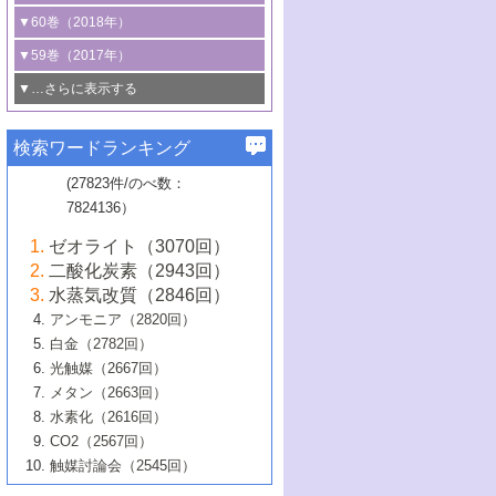
3号 CO
の排出削減および有効活用のた
タリゼーション
2
3号 特殊反応場を利用した触媒的分子変
る非貴金属触媒の研究動向
線を利用した触媒解析技術の最先端
1号 物質移動制御に着目した触媒プロセ
▼60巻（2018年）
4号 格子酸素・格子酸素欠陥を利用した
めの触媒技術
換反応
2号 機能化学品製造に資するクリーンな
ス開発
5号 ゼオライトの合成と応用における研
5号 単原子触媒
触媒反応
1号 固体酸触媒の最新の研究動向
▼59巻（2017年）
触媒的酸化反応
4号 若手による情報発信企画～とびたて
4号 多孔質材料を用いた触媒の新展開
究動向
2号 CO
フリー水素サプライチェーンに
2
6号 参照触媒委員会からのお知らせ
5号 生体触媒によるエネルギー変換反応
2号 二酸化炭素からの有用化学品合成
1号 いたるところに，触媒
▼…さらに表示する
若き触媒の研究者たち～（1）
3号 水処理のための触媒化学
5号 情報学的手法を用いた触媒開発
6号 ヘテロ接合界面
関わる触媒開発動向
B号 第133回触媒討論会（2023年）
6号 窒素とリンの循環のための触媒・機
3号 ナノ粒子・クラスター触媒の最前線
2号 機能性材料の局所構造解析のための
5号 若手による情報発信企画～とびたて
▼58巻（2016年）
4号 光触媒を用いた水分解の最新の研究
6号 カーボンニュートラルに向けた電解
B号 第135回触媒討論会（2025年）
3号 精密高分子合成に関する最近の研究
能性材料
最先端技術
検索ワードランキング
4号 60周年記念企画
若き触媒の研究者たち～（2）
動向
技術
1号 ユニークな構造の高分子を生み出す触
▼57巻（2015年）
動向
B号 第131回触媒討論会（2023年）
3号 無機分離膜材料の開発と触媒反応プ
5号 進化するゼオライト合成技術
6号 石油のノーブル・ユースを志向した
媒技術
(27823件/のべ数：
5号 次世代の触媒プロセスを支えるマイ
B号 第127回触媒討論会（2021年・オン
1号 水素キャリアにかかわる触媒技術の新
4号 バイオマス化成品製造のための触媒
▼56巻（2014年）
ロセスへの適用
触媒技術
7824136）
クロ波
6号 非貴金属系触媒における電気化学的
ライン開催(Zoom)のみ）
2号 リグニンからの化成品製造に向けた触
展開
技術
1号 特殊環境場を利用した材料合成
▼55巻（2013年）
4号 触媒研究における計算科学の利用
酸素還元反応
B号 第129回触媒討論会（2022年・京都
媒技術
6号 メタン転換技術の最新動向
ゼオライト（3070回）
2号 石油精製用触媒の最近の進展
5号 固体触媒による含窒素有機化合物変
2号 光触媒反応機構に関する最新の研究動
1号 高耐久性燃料電池システム用触媒にお
大学：オンライン・対面開催）
▼54巻（2012年）
5号 水素のふるまいを解き明かす最先端
B号 第121回触媒討論会（2018年・東京
3号 触媒研究の最先端～とびたて若き研究
二酸化炭素（2943回）
B号 第125回触媒討論会（2020年・工学
換の最前線
3号 固体酸化物形燃料電池（SOFC）におけ
向
ける新展開
研究
大学）
1号 規則性多孔体の利用技術における最近
▼53巻（2011年）
者たち～（1）
水蒸気改質（2846回）
院大学）
るアノード触媒上での燃料直接改質技術
6号 貴金属使用量低減に向けた自動車排
3号 固体高分子形燃料電池カソード触媒の
2号 リビングラジカル重合の最近の動向
6号 低級アルカンの有効利用のための触
の進歩
アンモニア（2820回）
4号 触媒研究の最先端～とびたて若き研究
1号 金属学から見る合金触媒の新展開
▼52巻（2010年）
ガス浄化触媒の開発
4号 コアシェル構造の制御による触媒機能
開発動向
媒技術
白金（2782回）
3号 天然ガスの化学工業的展開に関する触
2号 第109回触媒討論会
者たち～（2）
2号 第107回触媒討論会
の向上
1号 触媒の劣化対策と長寿命触媒開発
B号 第123回触媒討論会（2019年・大阪
▼51巻（2009年）
4号 人工光合成に向けた近年のアプローチ
光触媒（2667回）
媒技術
B号 第119回触媒討論会（2017年・首都
3号 貴金属低減技術の最新動向
5号 触媒研究の最先端～とびたて若き研究
市立大学）
3号 触媒のその場観察法の進歩（１）
5号 工業触媒およびその周辺技術の最近の
2号 第105回触媒討論会
1号 炭素材料－熱い注目を集める材料－
▼50巻（2008年）
メタン（2663回）
大学東京）
5号 未利用熱エネルギーの有効活用に貢献
4号 貴金属触媒の精密構造制御とその活用
者たち～（3）
4号 貴金属代替技術の最新動向
進歩
水素化（2616回）
4号 触媒のその場観察法の進歩（２）
3号 ナノ構造が拓く新機能
する触媒技術
2号 第103回触媒討論会
1号 触媒化学と学会のこの10年，半世紀，
▼49巻（2007年）
5号 バイオマス化成品製造のための固体触
6号 イオニクス材料と燃料電池・電解合成
5号 光触媒による物質変換反応の新展開
CO2（2567回）
6号 ナノシート
5号 不活性結合の触媒的活性化による有機
そして未来
4号 活性サイトおよびその環境の精密な設
6号 ポリオキソメタレート
3号 環境浄化用光触媒の現状と課題
媒の開発
1号 含フッ素化合物の合成と触媒
▼48巻（2006年）
の最新の研究動向
触媒討論会（2545回）
6号 グラフェン
合成
B号 第115回触媒討論会（2015年・成蹊大
計による触媒の高機能化
2号 第101回触媒討論会
B号 第113回触媒討論会（2014年・ロワジ
4号 水素社会の実現に向けた水素製造・貯
6号 ナノ空間─吸着状態解析から新機能開拓
2号 第99回触媒討論会
B号 第117回触媒討論会（2016年・大阪府
1号 固体酸触媒の最近の進歩
▼47巻（2005年）