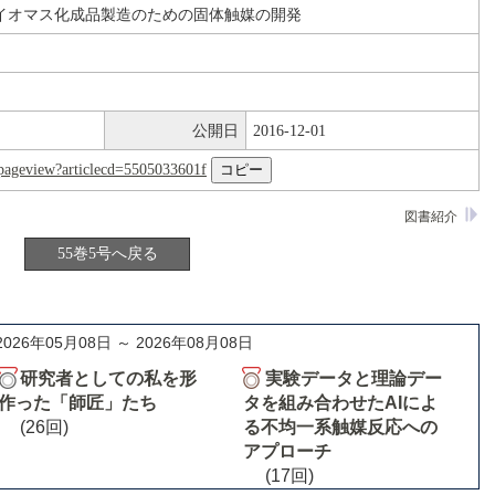
イオマス化成品製造のための固体触媒の開発
公開日
2016-12-01
nl/pageview?articlecd=5505033601f
図書紹介
55巻5号へ戻る
2026年05月08日 ～ 2026年08月08日
研究者としての私を形
実験データと理論デー
作った「師匠」たち
タを組み合わせたAIによ
(26回)
る不均一系触媒反応への
アプローチ
(17回)