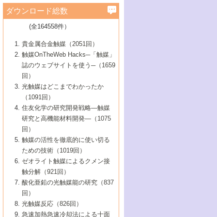
学）
7号 水素を利用する化成品合成の新潮流
6号 新しい固体酸触媒技術
5号 触媒を有効に使うための技術
ールホテル豊橋）
蔵技術の進歩
まで─
3号 メソポーラス物質の新展開
立大学）
3号 実用的ファインケミカル合成プロセス
ダウンロード総数
2号 第97回触媒討論会
1号 最近の触媒担体とその効果
▼46巻（2004年）
7号 ゼオライト合成における最近の進歩
6号 第106回触媒討論会
5号 CO
が関わる触媒・材料
B号 第111回触媒討論会（2013年・関西大
4号 錯体を利用したユニークな表面構造の
を実現する触媒
2
3号 リビング重合触媒の最近の展開
2号 第95回触媒討論会
(全164558件）
1号 部分酸化反応触媒の最前線
▼45巻（2003年）
学）
構築と機能
7号 有機分子触媒による精密有機合成
4号 バイオマス活用のための技術開発
6号 第104回触媒討論会
4号 今後の液体燃料を支える触媒技術
3号 化成品を合成するゼオライト触媒
2号 第93回触媒討論会
1号 なぜこの触媒が良いのか？
▼44巻（2002年）
貴金属合金触媒（2051回）
5号 若手会員による触媒研究の未来展望1：
8号 高機能化ポリオレフィンに向けた重合
5号 こんな物質，あんな物質―新たな触媒
7号 持続可能社会実現のための触媒および
5号 水素製造・貯蔵のための触媒技術の新
4号 水分解用光触媒材料
3号 特殊エネルギー場の触媒反応
触媒OnTheWeb Hacks─「触媒」
企業編
2号 第91回触媒討論会
触媒の最近の進展
1号 高次制御された触媒の化学
▼43巻（2001年）
の可能性―
触媒関連技術
しい展開
誌のウェブサイトを使う─（1659
5号 時間分解分光の進歩と応用
4号 生体内における金属の触媒作用
6号 第102回触媒討論会
3号 最近の自動車排ガス処理技術
2号 第89回触媒討論会
1号 グリーンケミストリーと触媒
▼42巻（2000年）
6号 第100回触媒討論会
8号 未来を拓く金属錯体
回）
6号 第98回触媒討論会
6号 第96回触媒討論会
5号 ファインケミカルズの展開に寄与する
7号 触媒・化学反応における計算化学の進
4号 触媒研究の現状と将来─第90回触媒討論
3号 触媒を利用した電気化学の新展開
2号 第87回触媒討論会特集号
1号 触媒反応工学の明日を拓く
▼41巻（1999年）
7号 『結晶の化学』を活かした触媒研究
光触媒はどこまでわかったか
7号 基礎化学品製造の触媒技術
触媒
歩
会Aから
7号 未来型金属錯体触媒開発への展望
4号 ナノ材料の調製と機能化
（1091回）
3号 生体触媒とバイオプロセス
2号 第85回触媒討論会
8号 イオン液体の応用
1号 孔、穴、あな?-特異な空間とその利用-
▼40巻（1998年）
8号 多機能型リアクター
6号 第94回触媒討論会
8号 若手研究者による触媒研究の未来展望
5号 基礎化学品製造の触媒技術
8号 超臨界流体を用いた化学プロセスの新
住友化学の研究開発戦略―触媒
5号 こんな触媒が欲しい
4号 水素製造・利用の触媒化学
3号 反応ダイナミクス
2号 第83回触媒討論会
1号 創立40周年記念・触媒化学この10年の
▼39巻（1997年）
2：大学・研究所編
展開
研究と高機能材料開発―（1075
7号 サブナノレベルでみた新しい表面現象
6号 第92回触媒討論会
6号 第90回触媒討論会
5号 触媒研究における新しい切り口：コン
進展と21世紀への提言/創立40周年記念・触
4号 超臨界流体の触媒反応への応用
3号 均一系触媒反応最前線
1号 均一系と不均一系触媒反応-その特徴と
回）
▼38巻（1996年）
8号 オレフィン重合触媒の新たな展
7号 基礎化学品製造の触媒技術
ビナトリアルケミストリー
媒学会この10年の歩みとこれから/創立40周
7号 触媒研究と学術雑誌/情報
5号 触媒のおもしろさをどのように伝える
接点
触媒の活性を徹底的に使い切る
4号 実用炭素材料の新展開
1号 触媒の構造と触媒作用/C1化学を中心と
▼37巻（1995年）
年記念・記録は語る
8号 資源の循環と触媒技術
6号 第88回触媒討論会特集号
か
ための技術（1019回）
8号 若い世代からみた触媒化学の現状と未
2号 第79回触媒討論会
5号 研究の方法論を考える
する21世紀への触媒
1号 ファインケミカルズと固体触媒
▼36巻（1994年）
2号 第81回触媒討論会
ゼオライト触媒によるクメン接
来
7号 企業における触媒研究のブレークスル
6号 第86回触媒討論会
3号 最新NO除去触媒の実用化研究
6号 第84回触媒討論会
2号 第77回触媒討論会
2号 第75回触媒討論会
触分解（921回）
1号 電気化学と触媒
▼35巻（1993年）
ー
3号 計算機触媒化学へのさそい
7号 水素化精製触媒の新しい展開
4号 新しい反応場を目指した触媒調製
7号 機能性金属材料と触媒
3号 オリンピックメダル:金・銀・銅はどん
酸化亜鉛の光触媒能の研究（837
3号 希土類を利用した触媒
2号 第73回触媒討論会
8号 この材料を触媒として使ってみません
4号 触媒劣化の制御と予測
1号 工業触媒開発マニュアル―探索から工
▼34巻（1992年）
8号 新しい反応性と機能性を目指した金属
な触媒作用を示すか
回）
5号 反応・分離技術の新しい展開
8号 触媒研究へのNMRの応用と展望
か？
業化まで
4号 触媒とリサイクル
3号 C4化学の展開
5号 最新の実用プロセスと触媒
クラスタ-化学
1号 インパクトを与えたこの研究
▼33巻（1991年）
光触媒反応（826回）
4号 触媒作用における機能の複合化
6号 第80回触媒討論会
2号 第71回触媒討論会
5号 エネルギー変換触媒
4号 《通常号》
6号 第82回触媒討論会
急速加熱急速冷却法による十面
2号 第69回触媒討論会
1号 触媒プロセス開発マニュアル―探索か
▼32巻（1990年）