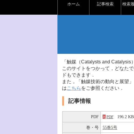
ホーム
記事検索
検索
「触媒（Catalysts and Ca
このサイトをつかって，どなたで
ドもできます．
また，「触媒技術の動向と展望」
は
こちら
をご参照ください．
記事情報
PDF
196.2 
PDF
巻・号
55巻5号