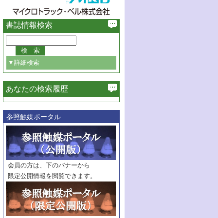
書誌情報検索
▼詳細検索
あなたの検索履歴
必ず含む
参照触媒ポータル
巻・号指定
巻
号
範囲指定
巻
号～
巻
会員の方は、下のバナーから
号
限定公開情報を閲覧できます。
触媒年鑑
年度
記事種別
マーク：
マークあり