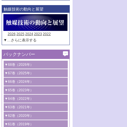
触媒技術の動向と展望
2026
2025
2024
2023
2022
▼…さらに表示する
バックナンバー
▼68巻（2026年）
1号 過酸化水素合成に関する研究動向
▼67巻（2025年）
2号 コンピューター技術により加速する
1号 CO
水素化によるグリーン燃料/グリ
▼66巻（2024年）
2
触媒開発
ーンケミカル製造
1号 低次元ナノ構造を有する触媒材料
▼65巻（2023年）
3号 有機分子変換やCO
資源化のための
2
2号 水素製造のための水分解技術に関す
2号 規制反応場を活用した固体触媒研究
1号 炭素が関わる触媒機能
▼64巻（2022年）
光触媒に関する最近の研究
る最近の研究
の新展開
2号 プラスチックケミカルリサイクルの
1号 合成ガス製造とCOを用いるケミカル
▼63巻（2021年）
B号 第137回触媒討論会（2026年）
3号 オレフィン系樹脂の精密合成に関す
3号 未踏分子変換を目指した酸化触媒プ
ための触媒技術
ズ合成の最新動向
1号 金触媒の新展開
▼62巻（2020年）
る最新技術
ロセスの最前線
3号 非酸化物系金属化合物を基盤とした
2号 化学品合成のための合金触媒開発
2号 ペロブスカイト
1号 触媒設計を拓く欠陥構造のキャラク
▼61巻（2019年）
4号 アルコール類の効率的変換を実現す
4号 シンクロトロン放射光および中性子
触媒材料の開発