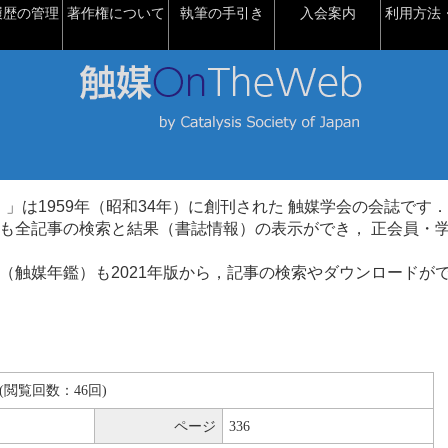
履歴の管理
著作権について
執筆の手引き
入会案内
利用方法・
talysis）」は1959年（昭和34年）に創刊された 触媒学会の会誌です．
も全記事の検索と結果（書誌情報）の表示ができ， 正会員・
（触媒年鑑）も2021年版から，記事の検索やダウンロードが
KB(閲覧回数：46回)
ページ
336