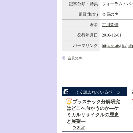
記事分類・特集
フォーラム：バ
題目(和文)
会員の声
著者
古川森也
発行年月日
2016-12-01
パーマリンク
https://catsj.jp/j
会員の声
よく読まれているページ
プラスチック分解研究
はどこへ向かうのか―ケ
ミカルリサイクルの歴史
と展望―
(32回)