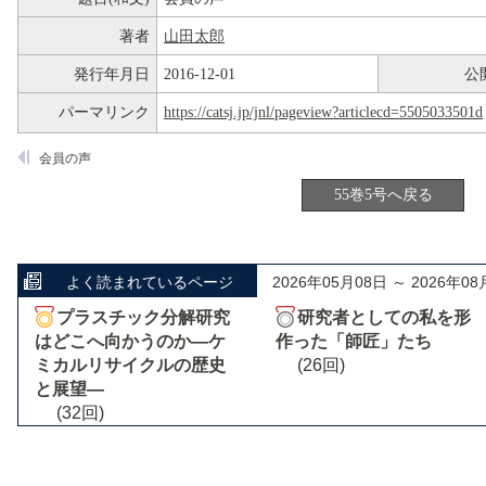
著者
山田太郎
発行年月日
2016-12-01
公
パーマリンク
https://catsj.jp/jnl/pageview?articlecd=5505033501d
会員の声
55巻5号へ戻る
よく読まれているページ
2026年05月08日 ～ 2026年08
プラスチック分解研究
研究者としての私を形
はどこへ向かうのか―ケ
作った「師匠」たち
ミカルリサイクルの歴史
(26回)
と展望―
(32回)