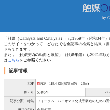
「触媒（Catalysts and Catalysis）」は1959年（昭
このサイトをつかって，どなたでも全記事の検索と結果（書
ドもできます．
また，「触媒技術の動向と展望」（触媒年鑑）も2021年
は
こちら
をご参照ください．
記事情報
PDF
119.4 KB(閲覧回数：25回)
PDF
巻・号
55巻5号
ペ
記事分類・特集
フォーラム：バイオマス化成品製造のための固
題目(和文)
会員の声