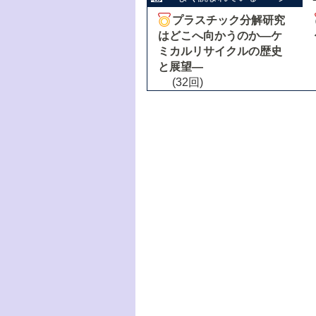
プラスチック分解研究
はどこへ向かうのか―ケ
ミカルリサイクルの歴史
と展望―
(32回)