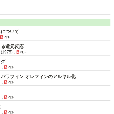
ムについて
．
PDF
よる還元反応
(1975)．
PDF
ング
)．
PDF
パラフィン-オレフィンのアルキル化
)．
PDF
)．
PDF
媒
)．
PDF