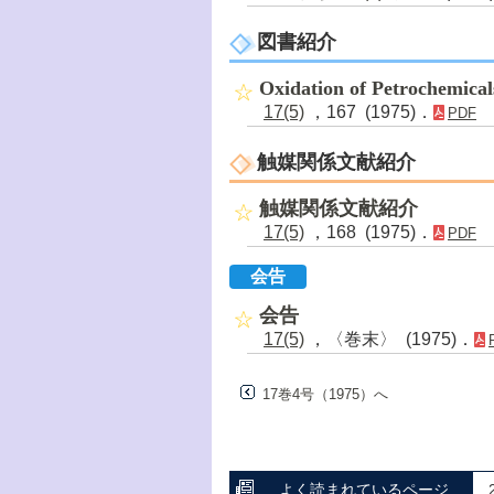
図書紹介
Oxidation of Petrochemica
17(5)
，167 (1975)．
PDF
触媒関係文献紹介
触媒関係文献紹介
17(5)
，168 (1975)．
PDF
会告
会告
17(5)
，〈巻末〉 (1975)．
17巻4号（1975）へ
よく読まれているページ