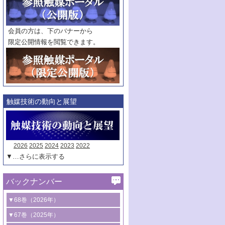
範囲指定
巻
号～
巻
会員の方は、下のバナーから
号
限定公開情報を閲覧できます。
触媒年鑑
年度
記事種別
マーク：
マークあり
触媒技術の動向と展望
2026
2025
2024
2023
2022
▼…さらに表示する
バックナンバー
▼68巻（2026年）
1号 過酸化水素合成に関する研究動向
▼67巻（2025年）