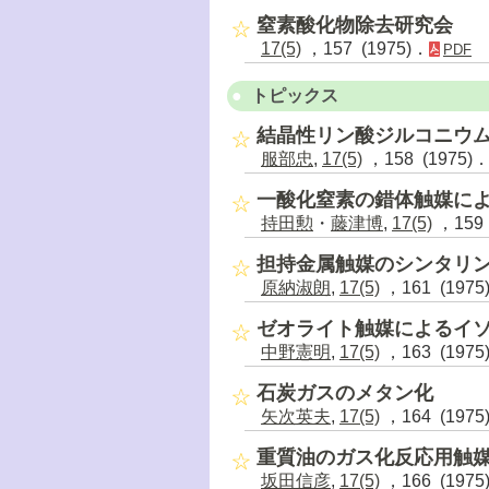
窒素酸化物除去研究会
17(5)
，157 (1975)．
PDF
トピックス
結晶性リン酸ジルコニウ
服部忠
,
17(5)
，158 (1975)
一酸化窒素の錯体触媒に
持田勲
・
藤津博
,
17(5)
，159 
担持金属触媒のシンタリ
原納淑朗
,
17(5)
，161 (1975
ゼオライト触媒によるイソ
中野憲明
,
17(5)
，163 (1975
石炭ガスのメタン化
矢次英夫
,
17(5)
，164 (1975
重質油のガス化反応用触
坂田信彦
,
17(5)
，166 (1975