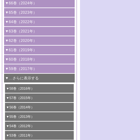
2号 コンピューター技術により加速する
1号 CO
水素化によるグリーン燃料/グリ
▼66巻（2024年）
2
触媒開発
ーンケミカル製造
1号 低次元ナノ構造を有する触媒材料
▼65巻（2023年）
3号 有機分子変換やCO
資源化のための
2
2号 水素製造のための水分解技術に関す
2号 規制反応場を活用した固体触媒研究
1号 炭素が関わる触媒機能
▼64巻（2022年）
光触媒に関する最近の研究
る最近の研究
の新展開
2号 プラスチックケミカルリサイクルの
1号 合成ガス製造とCOを用いるケミカル
▼63巻（2021年）
B号 第137回触媒討論会（2026年）
3号 オレフィン系樹脂の精密合成に関す
3号 未踏分子変換を目指した酸化触媒プ
ための触媒技術
ズ合成の最新動向
1号 金触媒の新展開
▼62巻（2020年）
る最新技術
ロセスの最前線
3号 非酸化物系金属化合物を基盤とした
2号 化学品合成のための合金触媒開発
2号 ペロブスカイト
1号 触媒設計を拓く欠陥構造のキャラク
▼61巻（2019年）
4号 アルコール類の効率的変換を実現す
4号 シンクロトロン放射光および中性子
触媒材料の開発
3号 CO
の排出削減および有効活用のた
タリゼーション
2
3号 特殊反応場を利用した触媒的分子変
る非貴金属触媒の研究動向
線を利用した触媒解析技術の最先端
1号 物質移動制御に着目した触媒プロセ
▼60巻（2018年）
4号 格子酸素・格子酸素欠陥を利用した
めの触媒技術
換反応
2号 機能化学品製造に資するクリーンな
ス開発
5号 ゼオライトの合成と応用における研
5号 単原子触媒
触媒反応
1号 固体酸触媒の最新の研究動向
▼59巻（2017年）
触媒的酸化反応
4号 若手による情報発信企画～とびたて
4号 多孔質材料を用いた触媒の新展開
究動向
2号 CO
フリー水素サプライチェーンに
2
6号 参照触媒委員会からのお知らせ
5号 生体触媒によるエネルギー変換反応
2号 二酸化炭素からの有用化学品合成
1号 いたるところに，触媒
▼…さらに表示する
若き触媒の研究者たち～（1）
3号 水処理のための触媒化学
5号 情報学的手法を用いた触媒開発
6号 ヘテロ接合界面
関わる触媒開発動向
B号 第133回触媒討論会（2023年）
6号 窒素とリンの循環のための触媒・機
3号 ナノ粒子・クラスター触媒の最前線
2号 機能性材料の局所構造解析のための
5号 若手による情報発信企画～とびたて
▼58巻（2016年）
4号 光触媒を用いた水分解の最新の研究
6号 カーボンニュートラルに向けた電解
B号 第135回触媒討論会（2025年）
3号 精密高分子合成に関する最近の研究
能性材料
最先端技術
4号 60周年記念企画
若き触媒の研究者たち～（2）
動向
技術
1号 ユニークな構造の高分子を生み出す触
▼57巻（2015年）
動向
B号 第131回触媒討論会（2023年）
3号 無機分離膜材料の開発と触媒反応プ
5号 進化するゼオライト合成技術
6号 石油のノーブル・ユースを志向した
媒技術
5号 次世代の触媒プロセスを支えるマイ
B号 第127回触媒討論会（2021年・オン
1号 水素キャリアにかかわる触媒技術の新
4号 バイオマス化成品製造のための触媒
▼56巻（2014年）
ロセスへの適用
触媒技術
クロ波
6号 非貴金属系触媒における電気化学的
ライン開催(Zoom)のみ）
2号 リグニンからの化成品製造に向けた触
展開
技術
1号 特殊環境場を利用した材料合成
▼55巻（2013年）
4号 触媒研究における計算科学の利用
酸素還元反応
B号 第129回触媒討論会（2022年・京都
媒技術
6号 メタン転換技術の最新動向
2号 石油精製用触媒の最近の進展
5号 固体触媒による含窒素有機化合物変
2号 光触媒反応機構に関する最新の研究動
1号 高耐久性燃料電池システム用触媒にお
大学：オンライン・対面開催）
▼54巻（2012年）
5号 水素のふるまいを解き明かす最先端
B号 第121回触媒討論会（2018年・東京
3号 触媒研究の最先端～とびたて若き研究
B号 第125回触媒討論会（2020年・工学
換の最前線
3号 固体酸化物形燃料電池（SOFC）におけ
向
ける新展開
研究
大学）
1号 規則性多孔体の利用技術における最近
▼53巻（2011年）
者たち～（1）
院大学）
るアノード触媒上での燃料直接改質技術
6号 貴金属使用量低減に向けた自動車排