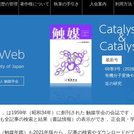
履歴の管理
著作権について
執筆の手引き
入会案内
利用方法・
最新号
68巻3号（2026）2
有機分子変換や
人 触媒学会
近の研究
talysis）」は1959年（昭和34年）に創刊された 触媒学会の会誌です．
も全記事の検索と結果（書誌情報）の表示ができ， 正会員・
（触媒年鑑）も2021年版から，記事の検索やダウンロードが