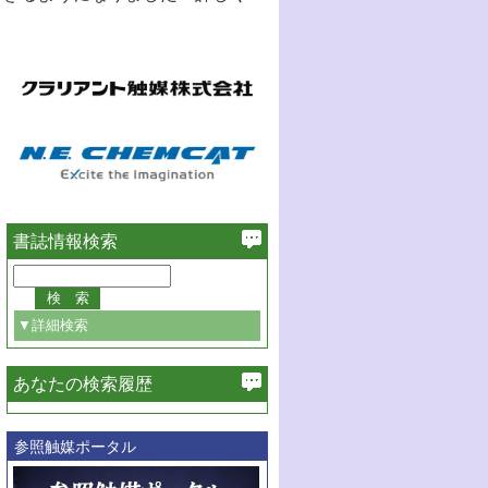
書誌情報検索
▼詳細検索
あなたの検索履歴
必ず含む
参照触媒ポータル
巻・号指定
巻
号