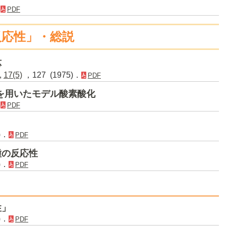
．
PDF
反応性」・総説
応
,
17(5)
，127 (1975)．
PDF
を用いたモデル酸素酸化
．
PDF
)．
PDF
種の反応性
)．
PDF
性」
)．
PDF