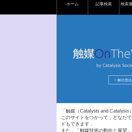
ホーム
記事検索
検索
一般社団法
「触媒（Catalysts and Ca
このサイトをつかって，どなたで
ドもできます．
また，「触媒技術の動向と展望」