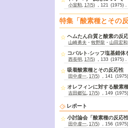
小室勲
,
17(5)
，121 (1975)
特集「酸素種とその
ヘムたん白質と酸素の反
山崎勇夫
・
牧野龍
・
山田宏和
コバルト-シッフ塩基錯体
西長明
,
17(5)
，133 (1975)
吸着酸素種とその反応性
田中虔一
,
17(5)
，141 (1975
オレフィンに対する酸素
吉田郷弘
,
17(5)
，149 (1975
レポート
小討論会「酸素種の反応
田中虔一
,
17(5)
，156 (1975