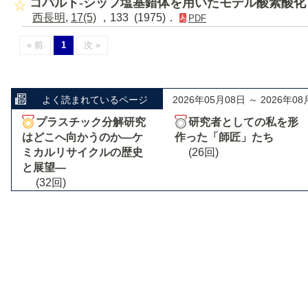
コバルト-シッフ塩基錯体を用いたモデル酸素酸化
西長明
,
17(5)
，133 (1975)．
PDF
« 前
1
次 »
よく読まれているページ
2026年05月08日 ～ 2026年08
プラスチック分解研究
研究者としての私を形
はどこへ向かうのか―ケ
作った「師匠」たち
ミカルリサイクルの歴史
(26回)
と展望―
(32回)