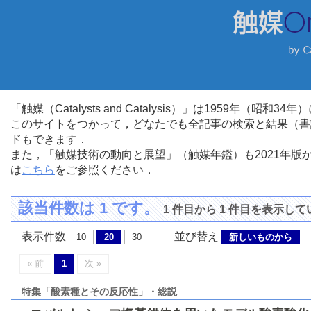
「触媒（Catalysts and Catalysis）」は1959年（昭
このサイトをつかって，どなたでも全記事の検索と結果（書
ドもできます．
また，「触媒技術の動向と展望」（触媒年鑑）も2021年
は
こちら
をご参照ください．
該当件数は 1 です。
1 件目から 1 件目を表示し
表示件数
並び替え
10
20
30
新しいものから
« 前
1
次 »
特集「酸素種とその反応性」・総説