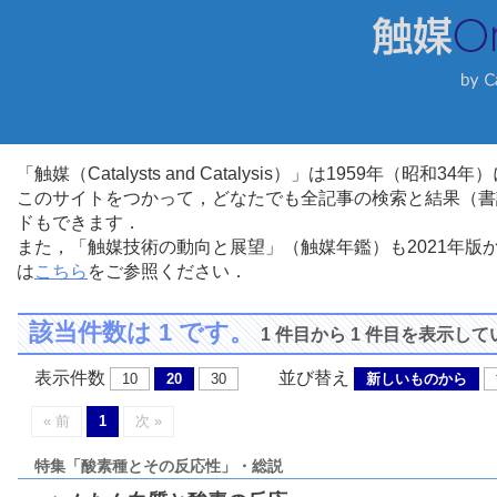
「触媒（Catalysts and Catalysis）」は1959年（昭
このサイトをつかって，どなたでも全記事の検索と結果（書
ドもできます．
また，「触媒技術の動向と展望」（触媒年鑑）も2021年
は
こちら
をご参照ください．
該当件数は 1 です。
1 件目から 1 件目を表示し
表示件数
並び替え
10
20
30
新しいものから
« 前
1
次 »
特集「酸素種とその反応性」・総説