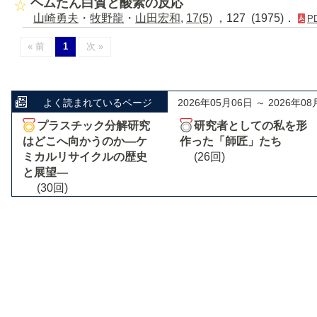
ヘムたん白質と酸素の反応
山崎勇夫
・
牧野龍
・
山田宏和
,
17(5)
，127 (1975)．
P
« 前
1
次 »
よく読まれているページ
2026年05月06日 ～ 2026年08
プラスチック分解研究
研究者としての私を形
はどこへ向かうのか―ケ
作った「師匠」たち
ミカルリサイクルの歴史
(26回)
と展望―
(30回)