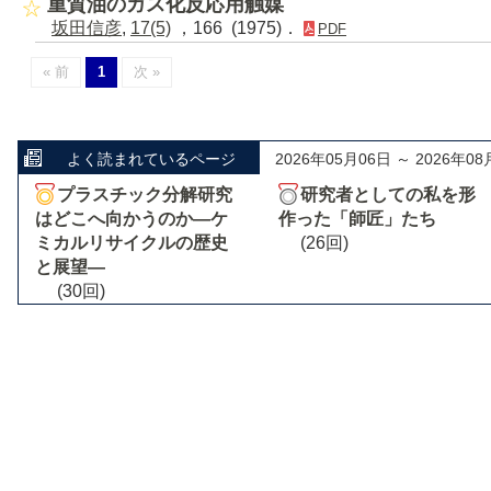
重質油のガス化反応用触媒
坂田信彦
,
17(5)
，166 (1975)．
PDF
« 前
1
次 »
よく読まれているページ
2026年05月06日 ～ 2026年08
プラスチック分解研究
研究者としての私を形
はどこへ向かうのか―ケ
作った「師匠」たち
ミカルリサイクルの歴史
(26回)
と展望―
(30回)