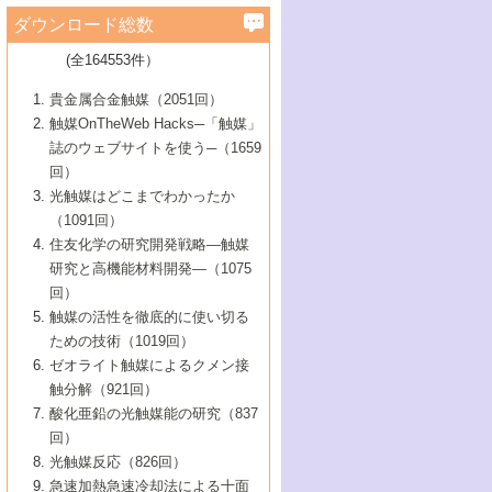
学）
7号 水素を利用する化成品合成の新潮流
6号 新しい固体酸触媒技術
5号 触媒を有効に使うための技術
ールホテル豊橋）
蔵技術の進歩
まで─
3号 メソポーラス物質の新展開
立大学）
3号 実用的ファインケミカル合成プロセス
ダウンロード総数
2号 第97回触媒討論会
1号 最近の触媒担体とその効果
▼46巻（2004年）
7号 ゼオライト合成における最近の進歩
6号 第106回触媒討論会
5号 CO
が関わる触媒・材料
B号 第111回触媒討論会（2013年・関西大
4号 錯体を利用したユニークな表面構造の
を実現する触媒
2
3号 リビング重合触媒の最近の展開
2号 第95回触媒討論会
(全164553件）
1号 部分酸化反応触媒の最前線
▼45巻（2003年）
学）
構築と機能
7号 有機分子触媒による精密有機合成
4号 バイオマス活用のための技術開発
6号 第104回触媒討論会
4号 今後の液体燃料を支える触媒技術
3号 化成品を合成するゼオライト触媒
2号 第93回触媒討論会
1号 なぜこの触媒が良いのか？
▼44巻（2002年）
貴金属合金触媒（2051回）
5号 若手会員による触媒研究の未来展望1：
8号 高機能化ポリオレフィンに向けた重合
5号 こんな物質，あんな物質―新たな触媒
7号 持続可能社会実現のための触媒および
5号 水素製造・貯蔵のための触媒技術の新
4号 水分解用光触媒材料
3号 特殊エネルギー場の触媒反応
触媒OnTheWeb Hacks─「触媒」
企業編
2号 第91回触媒討論会
触媒の最近の進展
1号 高次制御された触媒の化学
▼43巻（2001年）
の可能性―
触媒関連技術
しい展開
誌のウェブサイトを使う─（1659
5号 時間分解分光の進歩と応用
4号 生体内における金属の触媒作用
6号 第102回触媒討論会
3号 最近の自動車排ガス処理技術
2号 第89回触媒討論会
1号 グリーンケミストリーと触媒
▼42巻（2000年）
6号 第100回触媒討論会
8号 未来を拓く金属錯体
回）
6号 第98回触媒討論会
6号 第96回触媒討論会
5号 ファインケミカルズの展開に寄与する
7号 触媒・化学反応における計算化学の進
4号 触媒研究の現状と将来─第90回触媒討論
3号 触媒を利用した電気化学の新展開
2号 第87回触媒討論会特集号
1号 触媒反応工学の明日を拓く
▼41巻（1999年）
7号 『結晶の化学』を活かした触媒研究
光触媒はどこまでわかったか
7号 基礎化学品製造の触媒技術
触媒
歩
会Aから
7号 未来型金属錯体触媒開発への展望
4号 ナノ材料の調製と機能化
（1091回）
3号 生体触媒とバイオプロセス
2号 第85回触媒討論会
8号 イオン液体の応用
1号 孔、穴、あな?-特異な空間とその利用-
▼40巻（1998年）
8号 多機能型リアクター
6号 第94回触媒討論会
8号 若手研究者による触媒研究の未来展望
5号 基礎化学品製造の触媒技術
8号 超臨界流体を用いた化学プロセスの新
住友化学の研究開発戦略―触媒
5号 こんな触媒が欲しい
4号 水素製造・利用の触媒化学
3号 反応ダイナミクス
2号 第83回触媒討論会
1号 創立40周年記念・触媒化学この10年の
▼39巻（1997年）
2：大学・研究所編
展開
研究と高機能材料開発―（1075
7号 サブナノレベルでみた新しい表面現象
6号 第92回触媒討論会
6号 第90回触媒討論会
5号 触媒研究における新しい切り口：コン
進展と21世紀への提言/創立40周年記念・触
4号 超臨界流体の触媒反応への応用
3号 均一系触媒反応最前線
1号 均一系と不均一系触媒反応-その特徴と
回）
▼38巻（1996年）
8号 オレフィン重合触媒の新たな展
7号 基礎化学品製造の触媒技術
ビナトリアルケミストリー
媒学会この10年の歩みとこれから/創立40周
7号 触媒研究と学術雑誌/情報
5号 触媒のおもしろさをどのように伝える
接点
触媒の活性を徹底的に使い切る
4号 実用炭素材料の新展開
1号 触媒の構造と触媒作用/C1化学を中心と
▼37巻（1995年）
年記念・記録は語る
8号 資源の循環と触媒技術
6号 第88回触媒討論会特集号
か
ための技術（1019回）
8号 若い世代からみた触媒化学の現状と未
2号 第79回触媒討論会
5号 研究の方法論を考える
する21世紀への触媒
1号 ファインケミカルズと固体触媒
▼36巻（1994年）
2号 第81回触媒討論会
ゼオライト触媒によるクメン接
来
7号 企業における触媒研究のブレークスル
6号 第86回触媒討論会
3号 最新NO除去触媒の実用化研究
6号 第84回触媒討論会
2号 第77回触媒討論会
2号 第75回触媒討論会
触分解（921回）
1号 電気化学と触媒
▼35巻（1993年）
ー
3号 計算機触媒化学へのさそい
7号 水素化精製触媒の新しい展開
4号 新しい反応場を目指した触媒調製
7号 機能性金属材料と触媒
3号 オリンピックメダル:金・銀・銅はどん
酸化亜鉛の光触媒能の研究（837
3号 希土類を利用した触媒
2号 第73回触媒討論会
8号 この材料を触媒として使ってみません
4号 触媒劣化の制御と予測
1号 工業触媒開発マニュアル―探索から工
▼34巻（1992年）
8号 新しい反応性と機能性を目指した金属
な触媒作用を示すか
回）
5号 反応・分離技術の新しい展開
8号 触媒研究へのNMRの応用と展望
か？
業化まで
4号 触媒とリサイクル
3号 C4化学の展開
5号 最新の実用プロセスと触媒
クラスタ-化学
1号 インパクトを与えたこの研究
▼33巻（1991年）
光触媒反応（826回）
4号 触媒作用における機能の複合化
6号 第80回触媒討論会
2号 第71回触媒討論会
5号 エネルギー変換触媒
4号 《通常号》
6号 第82回触媒討論会
急速加熱急速冷却法による十面
2号 第69回触媒討論会
1号 触媒プロセス開発マニュアル―探索か
▼32巻（1990年）