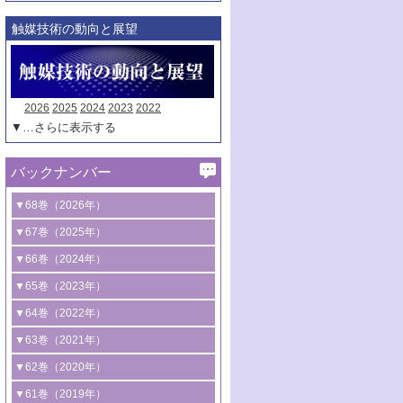
触媒技術の動向と展望
2026
2025
2024
2023
2022
▼…さらに表示する
バックナンバー
▼68巻（2026年）
1号 過酸化水素合成に関する研究動向
▼67巻（2025年）
2号 コンピューター技術により加速する
1号 CO
水素化によるグリーン燃料/グリ
▼66巻（2024年）
2
触媒開発
ーンケミカル製造
1号 低次元ナノ構造を有する触媒材料
▼65巻（2023年）
3号 有機分子変換やCO
資源化のための
2
2号 水素製造のための水分解技術に関す
2号 規制反応場を活用した固体触媒研究
1号 炭素が関わる触媒機能
▼64巻（2022年）
光触媒に関する最近の研究
る最近の研究
の新展開
2号 プラスチックケミカルリサイクルの
1号 合成ガス製造とCOを用いるケミカル
▼63巻（2021年）
B号 第137回触媒討論会（2026年）
3号 オレフィン系樹脂の精密合成に関す
3号 未踏分子変換を目指した酸化触媒プ
ための触媒技術
ズ合成の最新動向
1号 金触媒の新展開
▼62巻（2020年）
る最新技術
ロセスの最前線
3号 非酸化物系金属化合物を基盤とした
2号 化学品合成のための合金触媒開発
2号 ペロブスカイト
1号 触媒設計を拓く欠陥構造のキャラク
▼61巻（2019年）
4号 アルコール類の効率的変換を実現す
4号 シンクロトロン放射光および中性子
触媒材料の開発