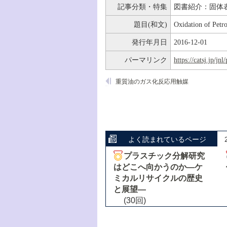
記事分類・特集
図書紹介：固体
題目(和文)
Oxidation of Pet
発行年月日
2016-12-01
パーマリンク
https://catsj.jp/j
重質油のガス化反応用触媒
よく読まれているページ
プラスチック分解研究
はどこへ向かうのか―ケ
ミカルリサイクルの歴史
と展望―
(30回)