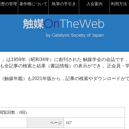
履歴の管理
著作権について
執筆の手引き
入会案内
利用方法・
talysis）」は1959年（昭和34年）に創刊された 触媒学会の会誌です．
も全記事の検索と結果（書誌情報）の表示ができ， 正会員・
（触媒年鑑）も2021年版から，記事の検索やダウンロードが
B(閲覧回数：0回)
ページ
167