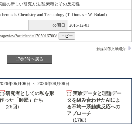
表面の新しい研究方法/酸素種とその反応性
rochemicals:Chemistry and Technology (T. Dumas・W. Bulani)
公開日
2016-12-01
nl/pageview?articlecd=1705016700d
触媒関係文献紹介
17巻5号へ戻る
2026年05月06日 ～ 2026年08月06日
研究者としての私を形
実験データと理論デー
作った「師匠」たち
タを組み合わせたAIによ
(26回)
る不均一系触媒反応への
アプローチ
(17回)