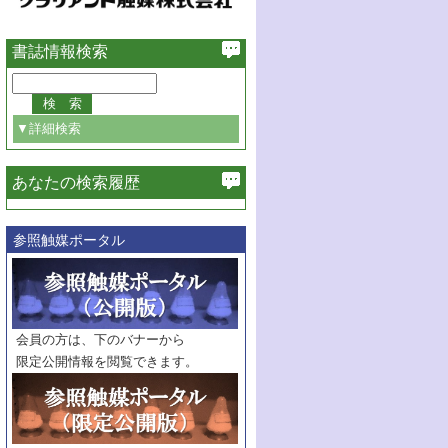
書誌情報検索
▼詳細検索
あなたの検索履歴
必ず含む
参照触媒ポータル
巻・号指定
巻
号
範囲指定
巻
号～
巻
会員の方は、下のバナーから
号
限定公開情報を閲覧できます。
触媒年鑑
年度
記事種別
マーク：
マークあり