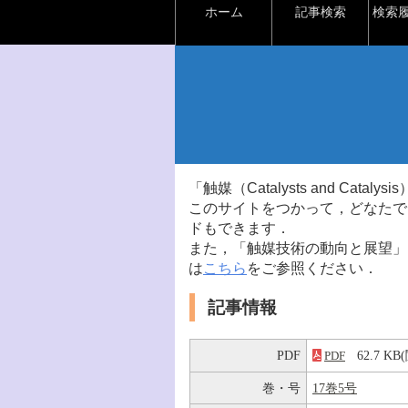
ホーム
記事検索
検索
「触媒（Catalysts and Ca
このサイトをつかって，どなたで
ドもできます．
また，「触媒技術の動向と展望」
は
こちら
をご参照ください．
記事情報
PDF
62.7 K
PDF
巻・号
17巻5号