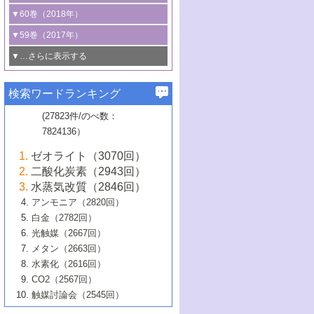
3号 CO
の排出削減および有効活用のた
タリゼーション
2
3号 特殊反応場を利用した触媒的分子変
る非貴金属触媒の研究動向
線を利用した触媒解析技術の最先端
1号 物質移動制御に着目した触媒プロセ
▼60巻（2018年）
4号 格子酸素・格子酸素欠陥を利用した
めの触媒技術
換反応
2号 機能化学品製造に資するクリーンな
ス開発
5号 ゼオライトの合成と応用における研
5号 単原子触媒
触媒反応
1号 固体酸触媒の最新の研究動向
▼59巻（2017年）
触媒的酸化反応
4号 若手による情報発信企画～とびたて
4号 多孔質材料を用いた触媒の新展開
究動向
2号 CO
フリー水素サプライチェーンに
2
6号 参照触媒委員会からのお知らせ
5号 生体触媒によるエネルギー変換反応
2号 二酸化炭素からの有用化学品合成
1号 いたるところに，触媒
▼…さらに表示する
若き触媒の研究者たち～（1）
3号 水処理のための触媒化学
5号 情報学的手法を用いた触媒開発
6号 ヘテロ接合界面
関わる触媒開発動向
B号 第133回触媒討論会（2023年）
6号 窒素とリンの循環のための触媒・機
3号 ナノ粒子・クラスター触媒の最前線
2号 機能性材料の局所構造解析のための
5号 若手による情報発信企画～とびたて
▼58巻（2016年）
4号 光触媒を用いた水分解の最新の研究
6号 カーボンニュートラルに向けた電解
B号 第135回触媒討論会（2025年）
3号 精密高分子合成に関する最近の研究
能性材料
最先端技術
検索ワードランキング
4号 60周年記念企画
若き触媒の研究者たち～（2）
動向
技術
1号 ユニークな構造の高分子を生み出す触
▼57巻（2015年）
動向
B号 第131回触媒討論会（2023年）
3号 無機分離膜材料の開発と触媒反応プ
5号 進化するゼオライト合成技術
6号 石油のノーブル・ユースを志向した
媒技術
(27823件/のべ数：
5号 次世代の触媒プロセスを支えるマイ
B号 第127回触媒討論会（2021年・オン
1号 水素キャリアにかかわる触媒技術の新
4号 バイオマス化成品製造のための触媒
▼56巻（2014年）
ロセスへの適用
触媒技術
7824136）
クロ波
6号 非貴金属系触媒における電気化学的
ライン開催(Zoom)のみ）
2号 リグニンからの化成品製造に向けた触
展開
技術
1号 特殊環境場を利用した材料合成
▼55巻（2013年）
4号 触媒研究における計算科学の利用
酸素還元反応
B号 第129回触媒討論会（2022年・京都
媒技術
6号 メタン転換技術の最新動向
ゼオライト（3070回）
2号 石油精製用触媒の最近の進展
5号 固体触媒による含窒素有機化合物変
2号 光触媒反応機構に関する最新の研究動
1号 高耐久性燃料電池システム用触媒にお
大学：オンライン・対面開催）
▼54巻（2012年）
5号 水素のふるまいを解き明かす最先端
B号 第121回触媒討論会（2018年・東京
3号 触媒研究の最先端～とびたて若き研究
二酸化炭素（2943回）
B号 第125回触媒討論会（2020年・工学
換の最前線
3号 固体酸化物形燃料電池（SOFC）におけ
向
ける新展開
研究
大学）
1号 規則性多孔体の利用技術における最近
▼53巻（2011年）
者たち～（1）
水蒸気改質（2846回）
院大学）
るアノード触媒上での燃料直接改質技術
6号 貴金属使用量低減に向けた自動車排
3号 固体高分子形燃料電池カソード触媒の
2号 リビングラジカル重合の最近の動向
6号 低級アルカンの有効利用のための触
の進歩
アンモニア（2820回）
4号 触媒研究の最先端～とびたて若き研究
1号 金属学から見る合金触媒の新展開
▼52巻（2010年）
ガス浄化触媒の開発
4号 コアシェル構造の制御による触媒機能
開発動向
媒技術
白金（2782回）
3号 天然ガスの化学工業的展開に関する触
2号 第109回触媒討論会
者たち～（2）
2号 第107回触媒討論会
の向上
1号 触媒の劣化対策と長寿命触媒開発
B号 第123回触媒討論会（2019年・大阪
▼51巻（2009年）
4号 人工光合成に向けた近年のアプローチ
光触媒（2667回）
媒技術
B号 第119回触媒討論会（2017年・首都
3号 貴金属低減技術の最新動向
5号 触媒研究の最先端～とびたて若き研究
市立大学）
3号 触媒のその場観察法の進歩（１）
5号 工業触媒およびその周辺技術の最近の
2号 第105回触媒討論会
1号 炭素材料－熱い注目を集める材料－
▼50巻（2008年）
メタン（2663回）
大学東京）
5号 未利用熱エネルギーの有効活用に貢献
4号 貴金属触媒の精密構造制御とその活用
者たち～（3）
4号 貴金属代替技術の最新動向
進歩
水素化（2616回）
4号 触媒のその場観察法の進歩（２）
3号 ナノ構造が拓く新機能
する触媒技術
2号 第103回触媒討論会
1号 触媒化学と学会のこの10年，半世紀，
▼49巻（2007年）
5号 バイオマス化成品製造のための固体触
6号 イオニクス材料と燃料電池・電解合成
5号 光触媒による物質変換反応の新展開
CO2（2567回）
6号 ナノシート
5号 不活性結合の触媒的活性化による有機
そして未来
4号 活性サイトおよびその環境の精密な設
6号 ポリオキソメタレート
3号 環境浄化用光触媒の現状と課題
媒の開発
1号 含フッ素化合物の合成と触媒
▼48巻（2006年）
の最新の研究動向
触媒討論会（2545回）
6号 グラフェン
合成
B号 第115回触媒討論会（2015年・成蹊大
計による触媒の高機能化
2号 第101回触媒討論会
B号 第113回触媒討論会（2014年・ロワジ
4号 水素社会の実現に向けた水素製造・貯
6号 ナノ空間─吸着状態解析から新機能開拓
2号 第99回触媒討論会
B号 第117回触媒討論会（2016年・大阪府
1号 固体酸触媒の最近の進歩
▼47巻（2005年）