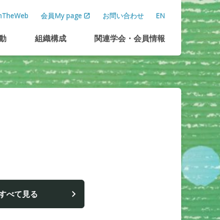
TheWeb
会員My page
お問い合わせ
EN
動
組織構成
関連学会
・
会員情報
すべて見る