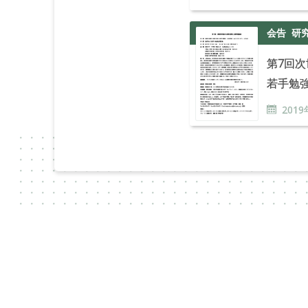
会告
研
第7回
若手勉
2019