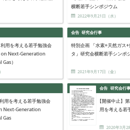
横断若手シンポジウム
）
2022年
9
月
21
日（水）
会告
研究会行事
ガス利用を考える若手勉強会
特別企画 「水素+天然ガス
on Next-Generation
タ」研究会横断若手シンポ
al Gas）
）
2021年
9
月
17
日（金）
会告
研究会行
ス利用を考える若手勉強会
【
開催中止】第
n Next-Generation
用を考える若
al Gas
）
2020年
3
月
2