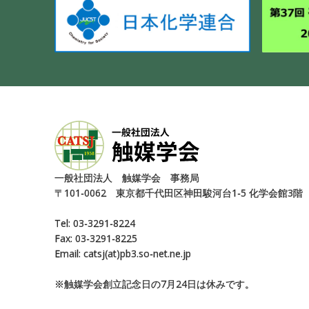
⼀般社団法⼈ 触媒学会 事務局
〒101-0062 東京都千代⽥区神⽥駿河台1-5 化学会館3階
Tel: 03-3291-8224
Fax: 03-3291-8225
Email: catsj(at)pb3.so-net.ne.jp
※触媒学会創⽴記念⽇の7⽉24⽇は休みです。