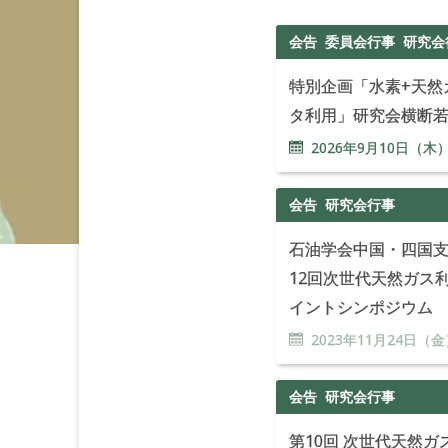
会告
委員会行事
研究会
特別企画「水素+天然
タ利用」研究会横断
2026年
9
月
10
日（木
会告
研究会行事
石油学会中国・四国支部
12回次世代天然ガス
イントシンポジウム
2023年
11
月
24
日（金
会告
研究会行事
第10回 次世代天然