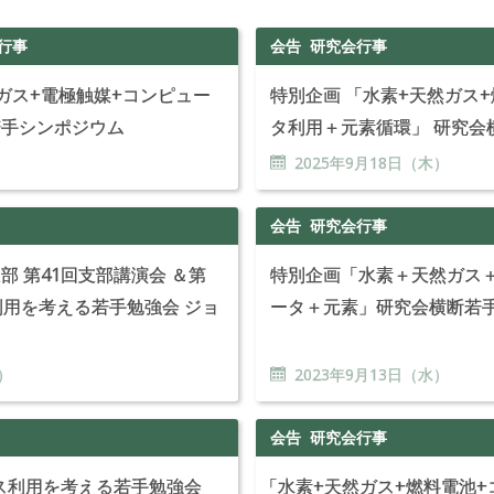
行事
会告
研究会行事
ガス+電極触媒+コンピュー
特別企画 「水素+天然ガス
若手シンポジウム
タ利用＋元素循環」 研究会
）
2025年
9
月
18
日（木）
会告
研究会行事
 第41回支部講演会 ＆第
特別企画「水素＋天然ガス
利用を考える若手勉強会 ジョ
ータ＋元素」研究会横断若
）
2023年
9
月
13
日（水）
会告
研究会行事
ガス利用を考える若手勉強会
「
水素+天然ガス+燃料電池