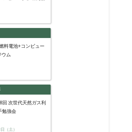
+燃料電池+コンピュー
ジウム
事
8回 次世代天然ガス利
手勉強会
8
日（土）