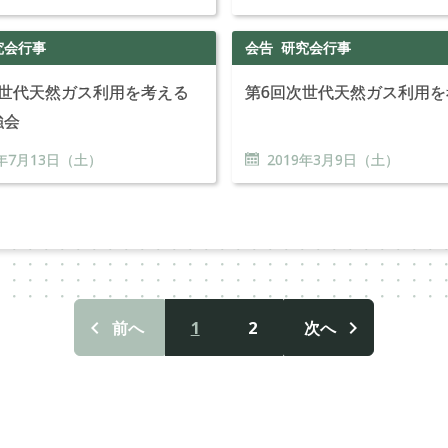
究会行事
会告
研究会行事
次世代天然ガス利用を考える
第6回次世代天然ガス利用
強会
年
7
月
13
日（土）
2019年
3
月
9
日（土）
1
2
前へ
次へ
投
稿
ナ
ビ
ゲ
ー
シ
ョ