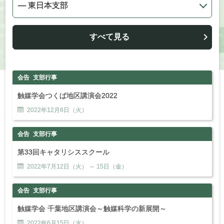
すべて見る
会告
支部行事
触媒学会つくば地区講演会2022
2022年
12
月
6
日（火）
会告
支部行事
第33回キャタリシススクール
2022年
7
月
12
日（火） ～
15
日（金）
会告
支部行事
触媒学会 千葉地区講演会～触媒科学の新展開～
2022年
6
月
15
日（水）