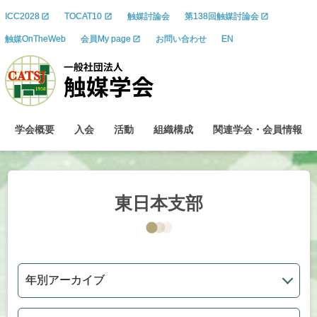
ICC2028
TOCAT10
触媒討論会
第138回触媒討論会
触媒OnTheWeb
会員My page
お問い合わせ
EN
学会概要
入会
活動
組織構成
関連学会
・
会員情報
東日本支部