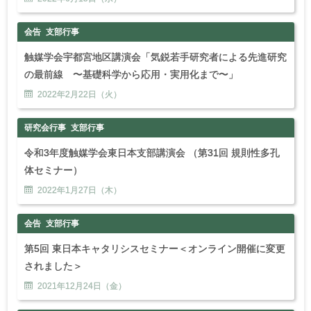
会告
支部行事
触媒学会宇都宮地区講演会「気鋭若手研究者による先進研究
の最前線 〜基礎科学から応用・実用化まで〜」
2022年
2
月
22
日（火）
研究会行事
支部行事
令和3年度触媒学会東日本支部講演会 （第31回 規則性多孔
体セミナー）
2022年
1
月
27
日（木）
会告
支部行事
第5回 東日本キャタリシスセミナー＜オンライン開催に変更
されました＞
2021年
12
月
24
日（金）