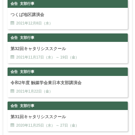
会告
支部行事
つくば地区講演会
2021年
12
月
8
日（水）
会告
支部行事
第32回キャタリシススクール
2021年
11
月
17
日（水） ～
19
日（金）
会告
支部行事
令和2年度 触媒学会東日本支部講演会
2021年
1
月
22
日（金）
会告
支部行事
第31回キャタリシススクール
2020年
11
月
25
日（水） ～
27
日（金）