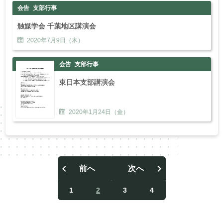
会告
支部行事
触媒学会 千葉地区講演会
2020年
7
月
9
日（木）
会告
支部行事
東日本支部講演会
2020年
1
月
24
日（金）
前へ
次へ
投
稿
1
2
3
4
ナ
ビ
ゲ
ー
シ