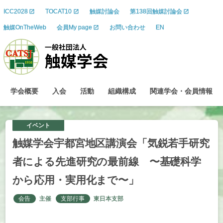
ICC2028
TOCAT10
触媒討論会
第138回触媒討論会
触媒OnTheWeb
会員My page
お問い合わせ
EN
学会概要
入会
活動
組織構成
関連学会
・
会員情報
イベント
触媒学会宇都宮地区講演会
「気鋭若手研究
者による
先進研究の
最前線
〜
基礎科学
から
応用
・
実用化まで
〜」
会告
主催
支部行事
東日本支部