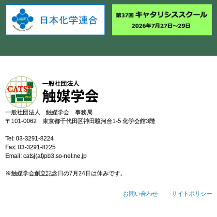
⼀般社団法⼈ 触媒学会 事務局
〒101-0062 東京都千代⽥区神⽥駿河台1-5 化学会館3階
Tel: 03-3291-8224
Fax: 03-3291-8225
Email: catsj(at)pb3.so-net.ne.jp
※触媒学会創⽴記念⽇の7⽉24⽇は休みです。
お問い合わせ
サイトポリシー