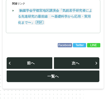
関連リンク
触媒学会宇都宮地区講演会「気鋭若手研究者によ
る先進研究の最前線 〜基礎科学から応用・実用
化まで〜」
Facebook
Twitter
LINE
投
稿
前へ
次へ
ナ
ビ
ゲ
ー
一覧へ
シ
ョ
ン