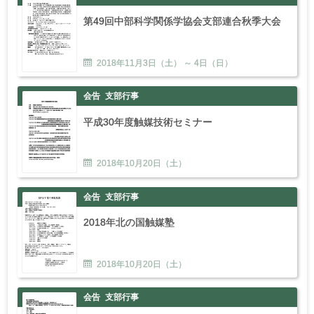
第49回中部科学関係学協会支部連合秋季大会
2018年
11
月
3
日（土） ～
4
日（日）
会告
支部行事
平成30年度触媒技術セミナー
2018年
10
月
20
日（土）
会告
支部行事
2018年北の国触媒塾
2018年
10
月
20
日（土）
会告
支部行事