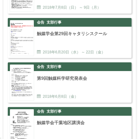
2018年
7
月
8
日（日） ～
9
日（月）
会告
支部行事
触媒学会第29回キャタリシスクール
2018年
6
月
20
日（水） ～
22
日（金）
会告
支部行事
第9回触媒科学研究発表会
2018年
6
月
8
日（金）
会告
支部行事
触媒学会千葉地区講演会