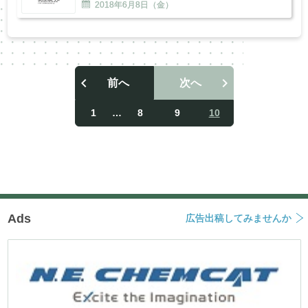
2018年
6
月
8
日（金）
前へ
次へ
投
稿
1
…
8
9
10
ナ
ビ
ゲ
ー
シ
ョ
ン
Ads
広告出稿してみませんか