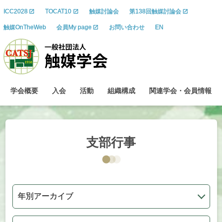
ICC2028
TOCAT10
触媒討論会
第138回触媒討論会
触媒OnTheWeb
会員My page
お問い合わせ
EN
学会概要
入会
活動
組織構成
関連学会
・
会員情報
支部行事