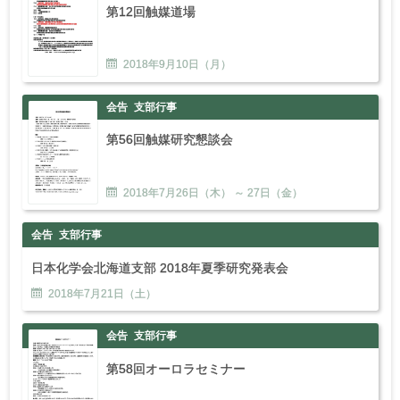
第12回触媒道場
2018年
9
月
10
日（月）
会告
支部行事
第56回触媒研究懇談会
2018年
7
月
26
日（木） ～
27
日（金）
会告
支部行事
日本化学会北海道支部 2018年夏季研究発表会
2018年
7
月
21
日（土）
会告
支部行事
第58回オーロラセミナー