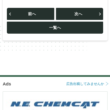
投
稿
前へ
次へ
ナ
ビ
ゲ
ー
一覧へ
シ
ョ
ン
Ads
広告出稿してみませんか