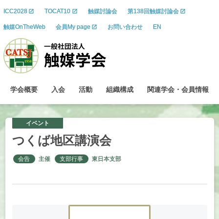
ICC2028
TOCAT10
触媒討論会
第138回触媒討論会
触媒OnTheWeb
会員My page
お問い合わせ
EN
学会概要
入会
活動
組織構成
関連学会
・
会員情報
イベント
つくば
地区講演会
会告
主催
支部行事
東日本支部