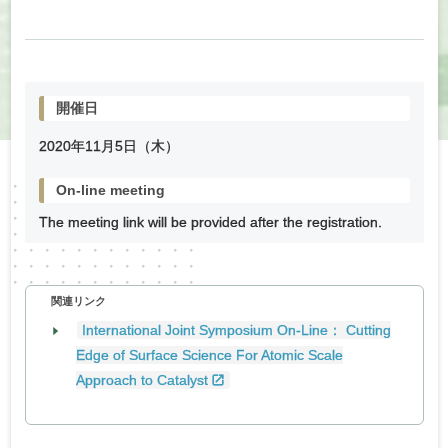
開催日
2020年
11
月
5
日（木）
On-line meeting
The meeting link will be provided after the registration.
関連リンク
International Joint Symposium On-Line： Cutting
Edge of Surface Science For Atomic Scale
Approach to Catalyst