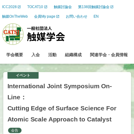
ICC2028
TOCAT10
触媒討論会
第138回触媒討論会
触媒OnTheWeb
会員My page
お問い合わせ
EN
学会概要
入会
活動
組織構成
関連学会
・
会員情報
イベント
International Joint Symposium On-
Line：
Cutting Edge of Surface Science For
Atomic Scale Approach to Catalyst
会告