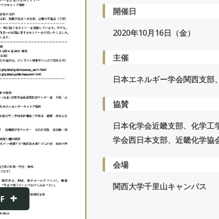
開催日
2020年
10
月
16
日（金）
主催
日本エネルギー学会関西支部
協賛
日本化学会近畿支部、化学工
学会西日本支部、近畿化学協会
会場
関西大学千里山キャンパス