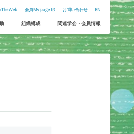
TheWeb
会員My page
お問い合わせ
EN
動
組織構成
関連学会
・
会員情報