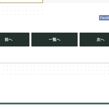
Face
投
稿
前へ
一覧へ
次へ
ナ
ビ
ゲ
ー
シ
ョ
ン