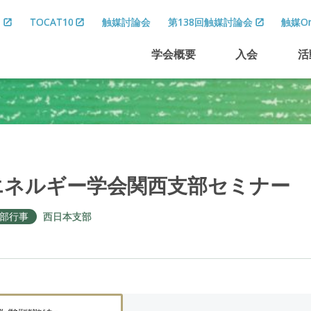
8
TOCAT10
触媒討論会
第138回触媒討論会
触媒On
学会概要
入会
活
エネルギー
学会関西支部
セミナー
部行事
西日本支部