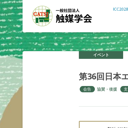
ICC202
イベント
第
36
回日本
会告
協賛・後援
支