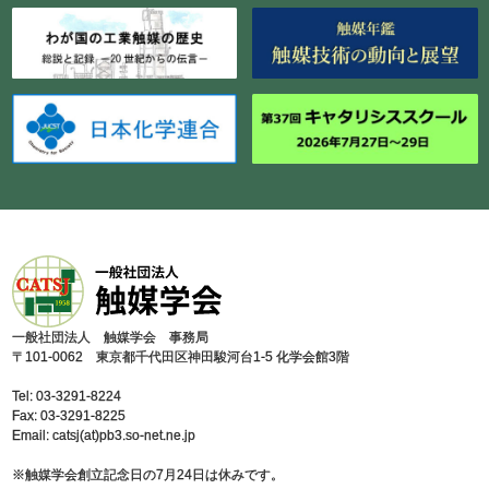
⼀般社団法⼈ 触媒学会 事務局
〒101-0062 東京都千代⽥区神⽥駿河台1-5 化学会館3階
Tel: 03-3291-8224
Fax: 03-3291-8225
Email: catsj(at)pb3.so-net.ne.jp
※触媒学会創⽴記念⽇の7⽉24⽇は休みです。