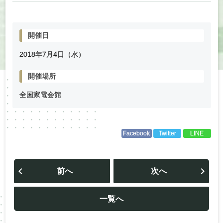
開催日
2018年
7
月
4
日（水）
開催場所
全国家電会館
Facebook
Twitter
LINE
投
稿
前へ
次へ
ナ
ビ
ゲ
ー
一覧へ
シ
ョ
ン