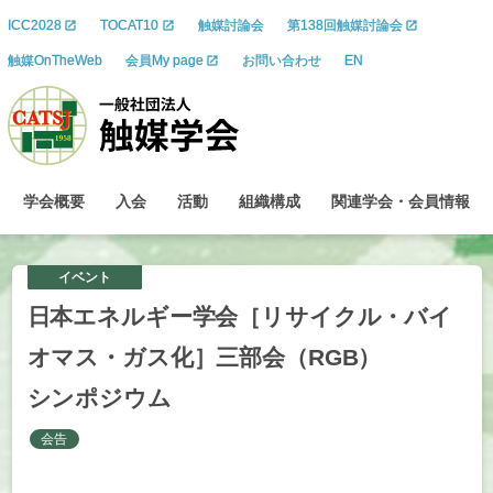
ICC2028
TOCAT10
触媒討論会
第138回触媒討論会
触媒OnTheWeb
会員My page
お問い合わせ
EN
学会概要
入会
活動
組織構成
関連学会
・
会員情報
イベント
日本
エネルギー
学会
［リサイクル
・
バイ
オマス
・
ガス
化］
三部会
（RGB）
シンポジウム
会告