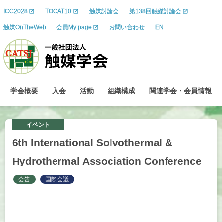
ICC2028
TOCAT10
触媒討論会
第138回触媒討論会
触媒OnTheWeb
会員My page
お問い合わせ
EN
学会概要
入会
活動
組織構成
関連学会
・
会員情報
イベント
6th International Solvothermal &
Hydrothermal Association Conference
会告
国際会議