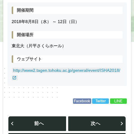
開催期間
2018年
8
月
8
日（水） ～
12
日（日）
開催場所
東北大（片平さくらホール）
ウェブサイト
http://www2.tagen.tohoku.ac.jp/general/event/ISHA2018/
Facebook
Twitter
LINE
投
稿
前へ
次へ
ナ
ビ