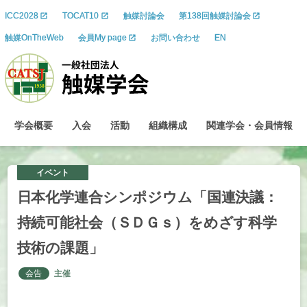
ICC2028
TOCAT10
触媒討論会
第138回触媒討論会
触媒OnTheWeb
会員My page
お問い合わせ
EN
学会概要
入会
活動
組織構成
関連学会
・
会員情報
イベント
日本化学連合
シンポジウム
「国連決議：
持続可能社会
（ＳＤＧｓ）を
めざす
科学
技術の
課題」
会告
主催