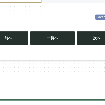
Face
投
稿
前へ
一覧へ
次へ
ナ
ビ
ゲ
ー
シ
ョ
ン