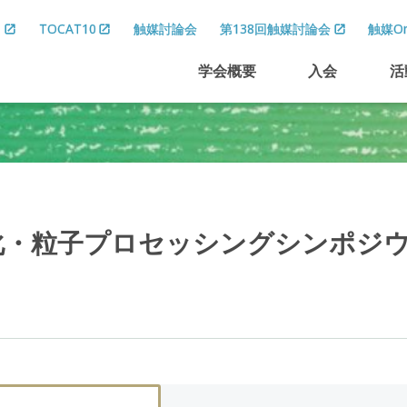
8
TOCAT10
触媒討論会
第138回触媒討論会
触媒On
学会概要
入会
活
化
・
粒子
プロセッシングシンポジ