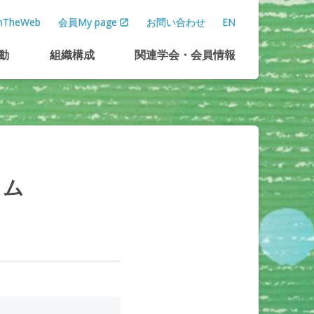
TheWeb
会員My page
お問い合わせ
EN
動
組織構成
関連学会
・
会員情報
ウム