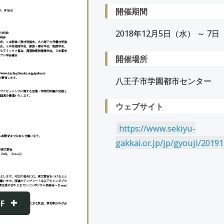
開催期間
2018年
12
月
5
日（水） ～
7
日
開催場所
八王子市学園都市センター
ウェブサイト
https://www.sekiyu-
gakkai.or.jp/jp/gyouji/2019