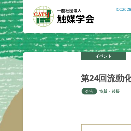
ICC202
イベント
第
24
回流動
会告
協賛・後援