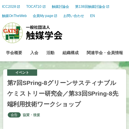
ICC2028
TOCAT10
触媒討論会
第138回触媒討論会
触媒OnTheWeb
会員My page
お問い合わせ
EN
学会概要
入会
活動
組織構成
関連学会
・
会員情報
イベント
第
7
回
SPring-8
グリーンサスティナブル
ケミストリー
研究会
／
第
33
回
SPring-8
先
端利用技術
ワークショップ
会告
協賛・後援