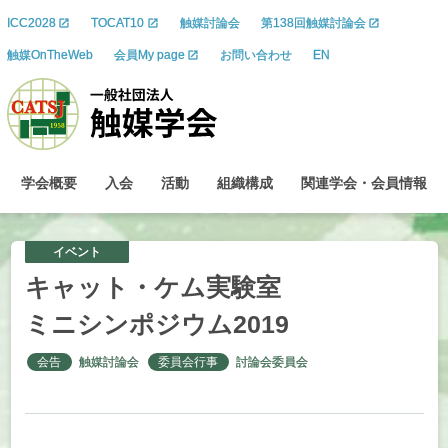
ICC2028
TOCAT10
触媒討論会
第138回触媒討論会
触媒OnTheWeb
会員My page
お問い合わせ
EN
学会概要
入会
活動
組織構成
関連学会
・
会員情報
イベント
キャット
・
ケム
実験室
ミニシンポジウム
2019
会告
触媒討論会
委員会行事
討論会委員会