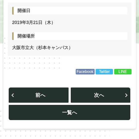
開催日
2019年
3
月
21
日（木）
開催場所
大阪市立大（杉本キャンパス）
Facebook
Twitter
LINE
投
稿
前へ
次へ
ナ
ビ
ゲ
ー
一覧へ
シ
ョ
ン