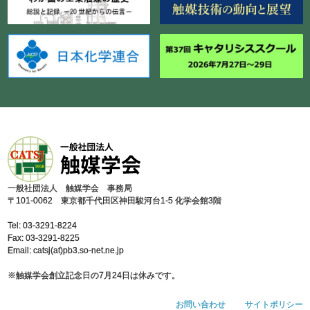
⼀般社団法⼈ 触媒学会 事務局
〒101-0062 東京都千代⽥区神⽥駿河台1-5 化学会館3階
Tel: 03-3291-8224
Fax: 03-3291-8225
Email: catsj(at)pb3.so-net.ne.jp
※触媒学会創⽴記念⽇の7⽉24⽇は休みです。
お問い合わせ
サイトポリシー