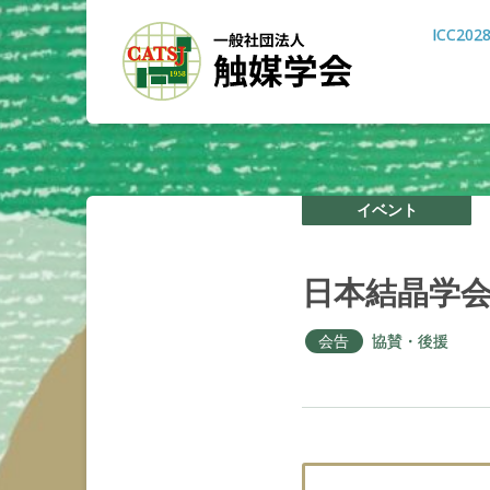
ICC202
イベント
日本結晶学
会告
協賛・後援