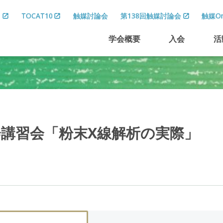
8
TOCAT10
触媒討論会
第138回触媒討論会
触媒On
学会概要
入会
活
会講習会
「粉末
X
線解析の
実際」