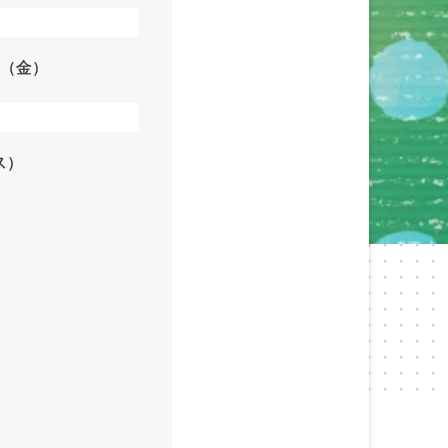
（金）
ス）