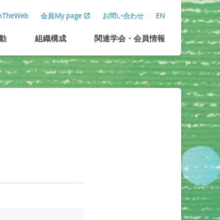
TheWeb
会員My page
お問い合わせ
EN
動
組織構成
関連学会
・
会員情報