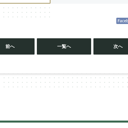
Face
投
稿
前へ
一覧へ
次へ
ナ
ビ
ゲ
ー
シ
ョ
ン