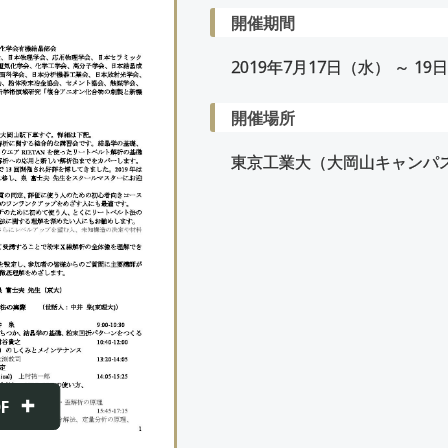
開催期間
2019年
7
月
17
日（水） ～
19
日
開催場所
東京工業大（大岡山キャンパ