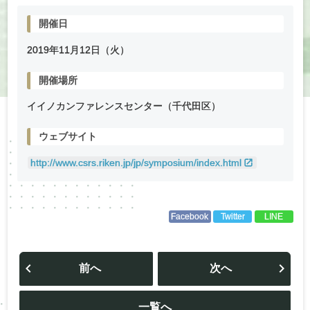
開催日
2019年
11
月
12
日（火）
開催場所
イイノカンファレンスセンター（千代田区）
ウェブサイト
http://www.csrs.riken.jp/jp/symposium/index.html
Facebook
Twitter
LINE
投
稿
前へ
次へ
ナ
ビ
ゲ
ー
一覧へ