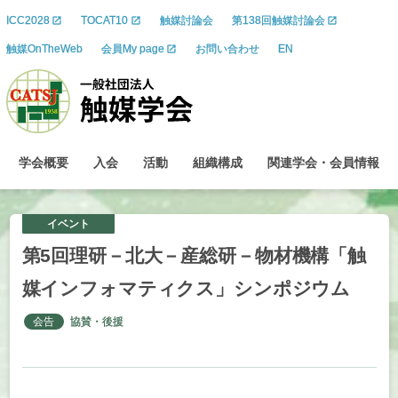
ICC2028
TOCAT10
触媒討論会
第138回触媒討論会
触媒OnTheWeb
会員My page
お問い合わせ
EN
学会概要
入会
活動
組織構成
関連学会
・
会員情報
イベント
第
5
回理研
－
北大
－
産総研
－
物材機構
「触
媒
インフォマティクス」
シンポジウム
会告
協賛・後援