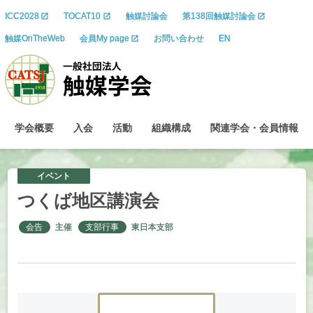
ICC2028
TOCAT10
触媒討論会
第138回触媒討論会
触媒OnTheWeb
会員My page
お問い合わせ
EN
学会概要
入会
活動
組織構成
関連学会
・
会員情報
イベント
つくば
地区講演会
会告
主催
支部行事
東日本支部