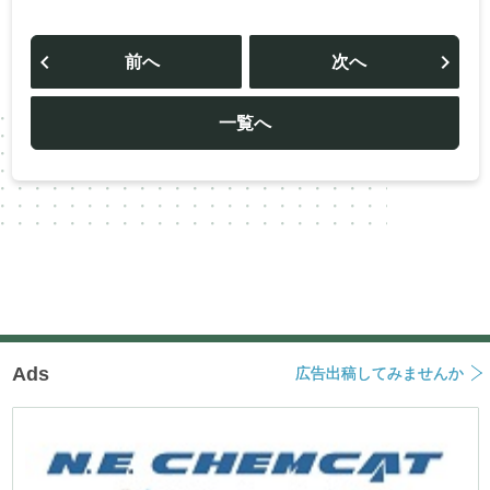
投
稿
前へ
次へ
ナ
ビ
ゲ
ー
一覧へ
シ
ョ
ン
Ads
広告出稿してみませんか