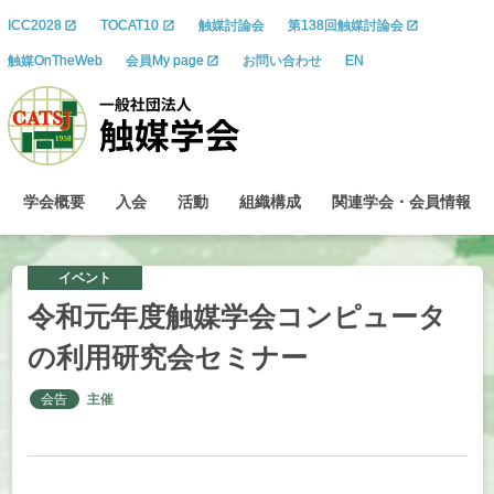
ICC2028
TOCAT10
触媒討論会
第138回触媒討論会
触媒OnTheWeb
会員My page
お問い合わせ
EN
学会概要
入会
活動
組織構成
関連学会
・
会員情報
イベント
令和元年度触媒学会
コンピュータ
の
利用研究会
セミナー
会告
主催