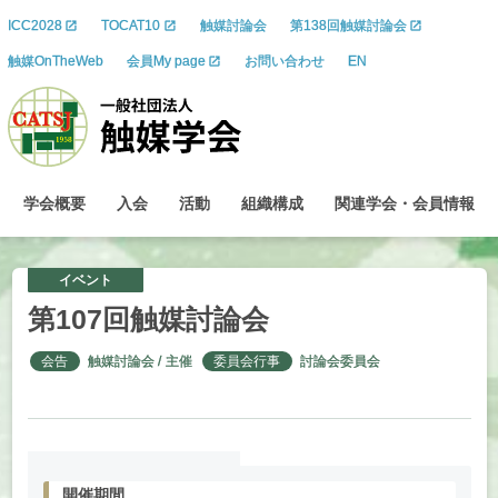
ICC2028
TOCAT10
触媒討論会
第138回触媒討論会
触媒OnTheWeb
会員My page
お問い合わせ
EN
学会概要
入会
活動
組織構成
関連学会
・
会員情報
イベント
第
107
回触媒討論会
会告
触媒討論会
主催
委員会行事
討論会委員会
開催期間