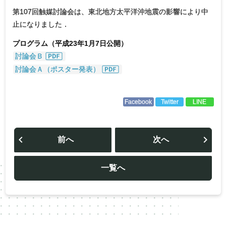
第107回触媒討論会は、東北地方太平洋沖地震の影響により中
止になりました．
プログラム（平成23年1月7日公開）
討論会Ｂ
討論会Ａ（ポスター発表）
Facebook
Twitter
LINE
投
稿
前へ
次へ
ナ
ビ
ゲ
ー
一覧へ
シ
ョ
ン