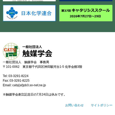
⼀般社団法⼈ 触媒学会 事務局
〒101-0062 東京都千代⽥区神⽥駿河台1-5 化学会館3階
Tel: 03-3291-8224
Fax: 03-3291-8225
Email: catsj(at)pb3.so-net.ne.jp
※触媒学会創⽴記念⽇の7⽉24⽇は休みです。
お問い合わせ
サイトポリシー