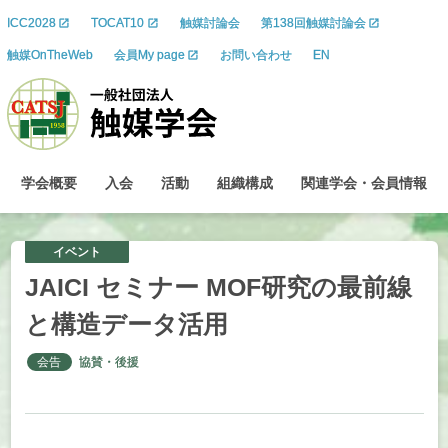
ICC2028
TOCAT10
触媒討論会
第138回触媒討論会
触媒OnTheWeb
会員My page
お問い合わせ
EN
学会概要
入会
活動
組織構成
関連学会
・
会員情報
イベント
JAICI
セミナー
MOF
研究の
最前線
と
構造
データ
活用
会告
協賛・後援