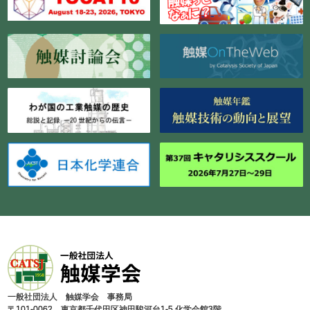
⼀般社団法⼈ 触媒学会 事務局
〒101-0062 東京都千代⽥区神⽥駿河台1-5 化学会館3階