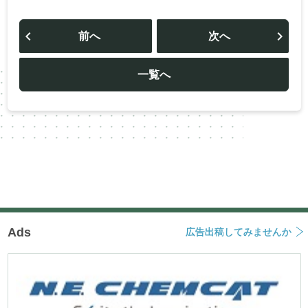
投
稿
前へ
次へ
ナ
ビ
ゲ
ー
一覧へ
シ
ョ
ン
Ads
広告出稿してみませんか