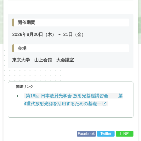
開催期間
2026年
8
月
20
日（木） ～
21
日（金）
会場
東京大学 山上会館 大会議室
関連リンク
第18回 日本放射光学会 放射光基礎講習会 ―第
4世代放射光源を活用するための基礎―
Facebook
Twitter
LINE