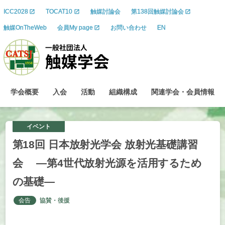
ICC2028
TOCAT10
触媒討論会
第138回触媒討論会
触媒OnTheWeb
会員My page
お問い合わせ
EN
学会概要
入会
活動
組織構成
関連学会
・
会員情報
イベント
第
18
回
日本放射光学会
放射光基礎講習
会
―
第
4
世代放射光源を
活用するため
の
基礎
―
会告
協賛・後援