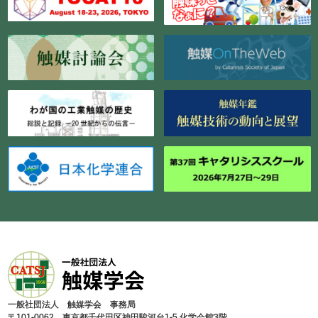
⼀般社団法⼈ 触媒学会 事務局
〒101-0062 東京都千代⽥区神⽥駿河台1-5 化学会館3階