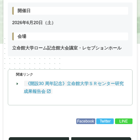
開催日
2026年
6
月
20
日（土）
会場
立命館大学ローム記念館大会議室・レセプションホール
関連リンク
《開設30 周年記念》立命館大学ＳＲセンター研究
成果報告会
Facebook
Twitter
LINE
投