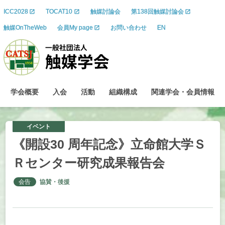
ICC2028
TOCAT10
触媒討論会
第138回触媒討論会
触媒OnTheWeb
会員My page
お問い合わせ
EN
学会概要
入会
活動
組織構成
関連学会
・
会員情報
イベント
《開設
30
周年記念》
立命館大学
Ｓ
Ｒ
センター
研究成果報告会
会告
協賛・後援