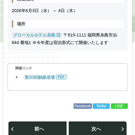
2026年
6
月
3
日（水） ～
4
日（木）
場所
グローカルホテル糸島
〒819-1111 福岡県糸島市泊
844 番地1 ※今年度は宿泊形式にて開催いたします
関連リンク
第20回触媒道場
Facebook
Twitter
LINE
投
稿
前へ
次へ
ナ