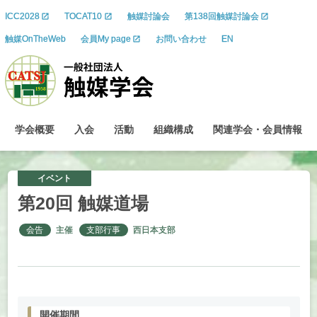
ICC2028
TOCAT10
触媒討論会
第138回触媒討論会
触媒OnTheWeb
会員My page
お問い合わせ
EN
学会概要
入会
活動
組織構成
関連学会
・
会員情報
イベント
第
20
回
触媒道場
会告
主催
支部行事
西日本支部
開催期間