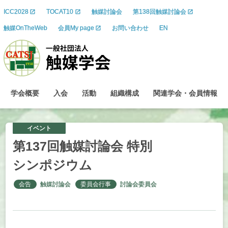
ICC2028
TOCAT10
触媒討論会
第138回触媒討論会
触媒OnTheWeb
会員My page
お問い合わせ
EN
学会概要
入会
活動
組織構成
関連学会
・
会員情報
イベント
第
137
回触媒討論会
特別
シンポジウム
会告
触媒討論会
委員会行事
討論会委員会