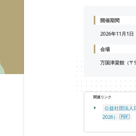
開催期間
2026年
11
月
1
日
会場
万国津梁館（〒90
関連リンク
公益社団法人日本
2026）