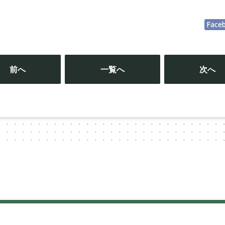
Face
投
稿
前へ
一覧へ
次へ
ナ
ビ
ゲ
ー
シ
ョ
ン