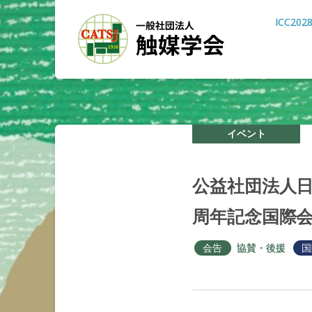
ICC202
イベント
公益社団法人
周年記念国際
会告
協賛・後援
国