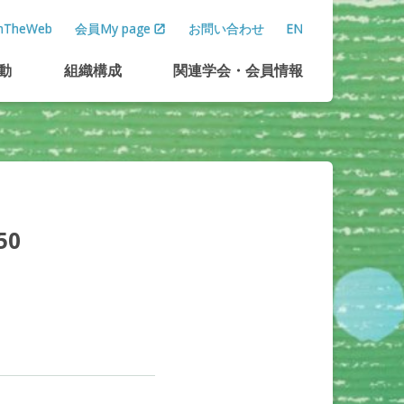
TheWeb
会員My page
お問い合わせ
EN
動
組織構成
関連学会
・
会員情報
50