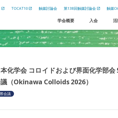
8
TOCAT10
触媒討論会
第138回触媒討論会
触媒On
学会概要
入会
活
日本化学会
コロイド
および
界面化学部会
会議
（Okinawa Colloids 2026）
際会議