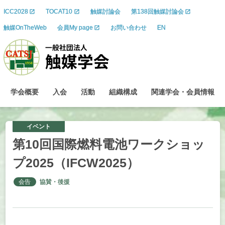
ICC2028
TOCAT10
触媒討論会
第138回触媒討論会
触媒OnTheWeb
会員My page
お問い合わせ
EN
学会概要
入会
活動
組織構成
関連学会
・
会員情報
イベント
第
10
回国際燃料電池
ワークショッ
プ
2025
（IFCW2025）
会告
協賛・後援