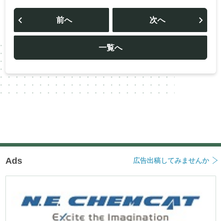
投
稿
前へ
次へ
ナ
ビ
ゲ
ー
一覧へ
シ
ョ
ン
Ads
広告出稿してみませんか