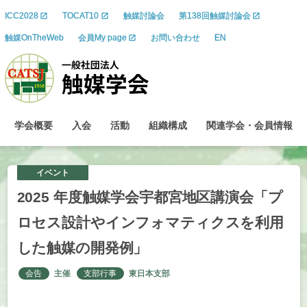
ICC2028
TOCAT10
触媒討論会
第138回触媒討論会
触媒OnTheWeb
会員My page
お問い合わせ
EN
学会概要
入会
活動
組織構成
関連学会
・
会員情報
イベント
2025
年度触媒学会宇都宮地区講演会
「プ
ロセス
設計や
インフォマティクスを
利用
した
触媒の
開発例」
会告
主催
支部行事
東日本支部