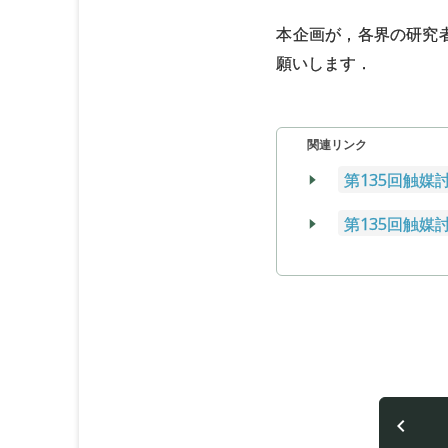
本企画が，各界の研究
願いします．
関連リンク
第135回触媒
第135回触媒