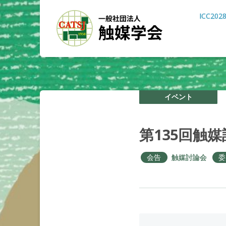
ICC202
イベント
第
135
回触媒
会告
触媒討論会
委