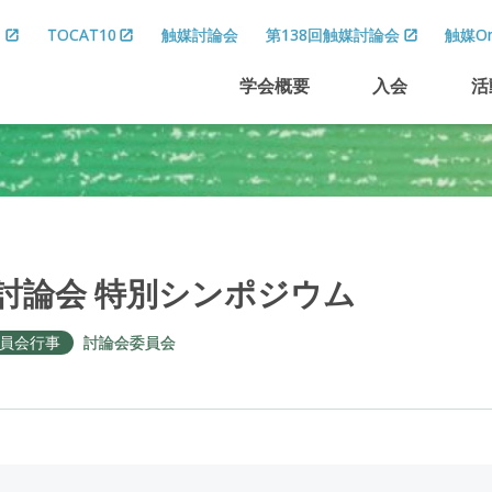
8
TOCAT10
触媒討論会
第138回触媒討論会
触媒On
学会概要
入会
活
討論会
特別
シンポジウム
員会行事
討論会委員会