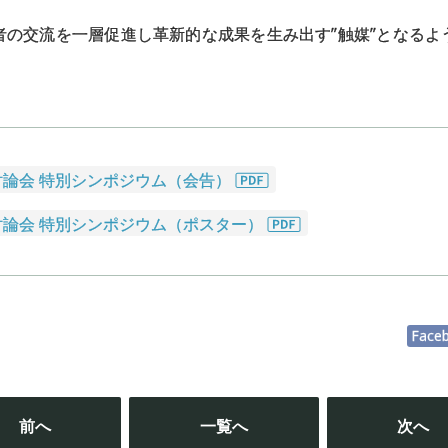
者の交流を一層促進し革新的な成果を生み出す”触媒”となるよ
討論会 特別シンポジウム（会告）
討論会 特別シンポジウム（ポスター）
Face
投
稿
前へ
一覧へ
次へ
ナ