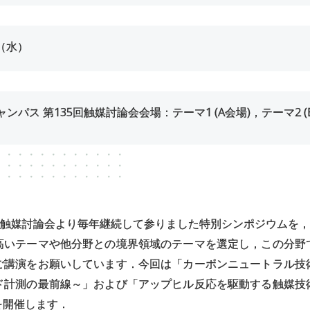
（水）
ンパス 第135回触媒討論会会場：テーマ1 (A会場)，テーマ2 (
回触媒討論会より毎年継続して参りました特別シンポジウムを，
高いテーマや他分野との境界領域のテーマを選定し，この分野
ご講演をお願いしています．今回は「カーボンニュートラル技
ド計測の最前線～」および「アップヒル反応を駆動する触媒技
を開催します．