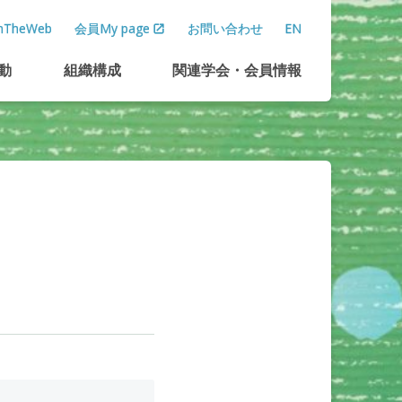
TheWeb
会員My page
お問い合わせ
EN
動
組織構成
関連学会
・
会員情報