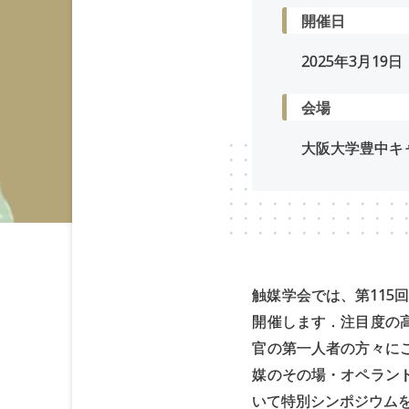
開催日
2025年
3
月
19
日
会場
大阪大学豊中キャ
触媒学会では、第115
開催します．注目度の
官の第一人者の方々に
媒のその場・オペラン
いて特別シンポジウム