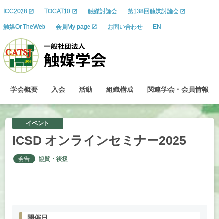
ICC2028
TOCAT10
触媒討論会
第138回触媒討論会
触媒OnTheWeb
会員My page
お問い合わせ
EN
学会概要
入会
活動
組織構成
関連学会
・
会員情報
イベント
ICSD
オンラインセミナー
2025
会告
協賛・後援
開催日