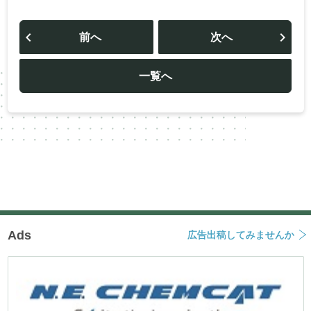
投
稿
前へ
次へ
ナ
ビ
ゲ
ー
一覧へ
シ
ョ
ン
Ads
広告出稿してみませんか