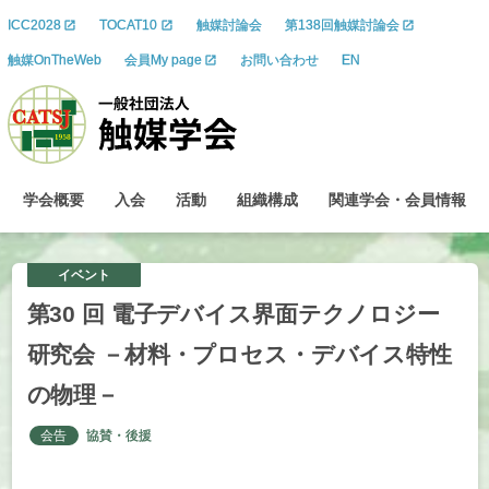
ICC2028
TOCAT10
触媒討論会
第138回触媒討論会
触媒OnTheWeb
会員My page
お問い合わせ
EN
学会概要
入会
活動
組織構成
関連学会
・
会員情報
イベント
第
30
回
電子
デバイス
界面
テクノロジー
研究会
－
材料
・
プロセス
・
デバイス
特性
の
物理
－
会告
協賛・後援