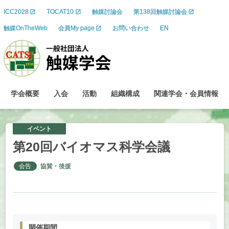
ICC2028
TOCAT10
触媒討論会
第138回触媒討論会
触媒OnTheWeb
会員My page
お問い合わせ
EN
学会概要
入会
活動
組織構成
関連学会
・
会員情報
イベント
第
20
回
バイオマス
科学会議
会告
協賛・後援
開催期間