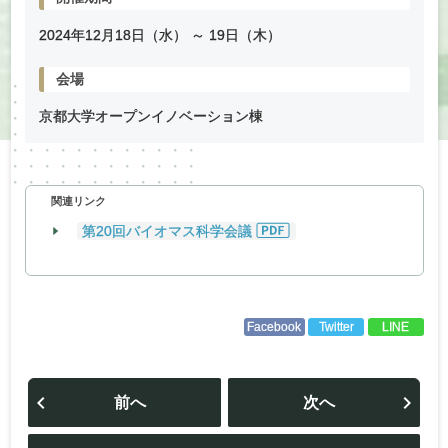
2024年
12
月
18
日（水） ～
19
日（木）
会場
京都大学オープンイノベーション棟
関連リンク
第20回バイオマス科学会議
Facebook
Twitter
LINE
投
稿
前へ
次へ
ナ
ビ
ゲ