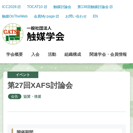
ICC2028
TOCAT10
触媒討論会
第138回触媒討論会
触媒OnTheWeb
会員My page
お問い合わせ
EN
学会概要
入会
活動
組織構成
関連学会
・
会員情報
イベント
第
27
回
XAFS
討論会
会告
協賛・後援
開催期間