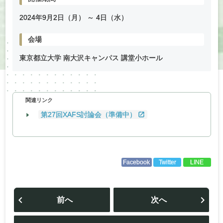
2024年
9
月
2
日（月） ～
4
日（水）
会場
東京都立大学 南大沢キャンパス 講堂小ホール
関連リンク
第27回XAFS討論会（準備中）
Facebook
Twitter
LINE
投
稿
前へ
次へ
ナ
ビ
ゲ