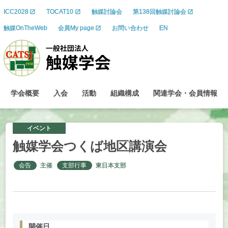
ICC2028
TOCAT10
触媒討論会
第138回触媒討論会
触媒OnTheWeb
会員My page
お問い合わせ
EN
学会概要
入会
活動
組織構成
関連学会
・
会員情報
イベント
触媒学会つくば
地区講演会
会告
主催
支部行事
東日本支部
開催日