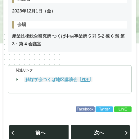
2023年
12
月
1
日（金）
会場
産業技術総合研究所 つくば中央事業所 5 群 5-2 棟 6 階 第
3・第 4 会議室
関連リンク
触媒学会つくば地区講演会
Facebook
Twitter
LINE
投
稿
前へ
次へ
ナ