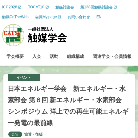
ICC2028
TOCAT10
触媒討論会
第138回触媒討論会
触媒OnTheWeb
会員My page
お問い合わせ
EN
学会概要
入会
活動
組織構成
関連学会
・
会員情報
イベント
日本
エネルギー
学会
新
エネルギー
・
水
素部会
第
６
回
新
エネルギー
・
水素部会
シンポジウム
洋上での
再生可能
エネルギ
ー
発電の
最前線
会告
協賛・後援